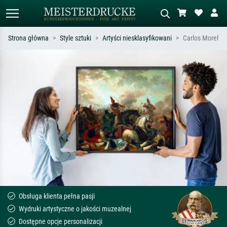
Strona główna
Style sztuki
Artyści niesklasyfikowani
Carlos Morel
Wyszukiwanie standardowe
Wyszukiwanie obrazów AI
Szukaj wg artysty, tytułu lub stylu – np.
Opisz scenę – np. zielona łąka,
Monet, Gwiaździsta noc,
abstrakcja z czerwienią, ciemny olej,
impresjonizm, fala Hokusaia, akt.
stojący akt obok drzewa.
Obsługa klienta pełna pasji
Wydruki artystyczne o jakości muzealnej
Dostępne opcje personalizacji