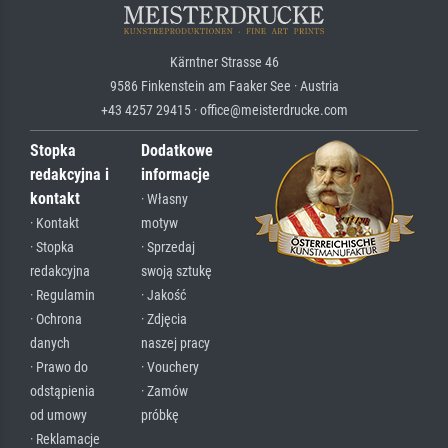
Kärntner Strasse 46
9586 Finkenstein am Faaker See · Austria
+43 4257 29415 · office@meisterdrucke.com
Stopka
Dodatkowe
redakcyjna i
informacje
kontakt
· Własny
· Kontakt
motyw
· Stopka
· Sprzedaj
redakcyjna
swoją sztukę
· Regulamin
· Jakość
· Ochrona
· Zdjęcia
danych
naszej pracy
· Prawo do
· Vouchery
odstąpienia
· Zamów
od umowy
próbkę
· Reklamacje