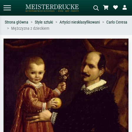
Strona główna
Style sztuki
Artyści niesklasyfikowani
Carlo Ceresa
Mężczyzna z dzieckiem
Wyszukiwanie standardowe
Wyszukiwanie obrazów AI
Szukaj wg artysty, tytułu lub stylu – np.
Opisz scenę – np. zielona łąka,
Monet, Gwiaździsta noc,
abstrakcja z czerwienią, ciemny olej,
impresjonizm, fala Hokusaia, akt.
stojący akt obok drzewa.