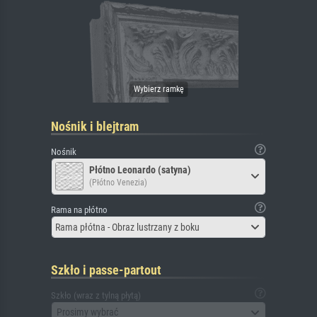
Nośnik i blejtram
Nośnik
Płótno Leonardo (satyna)
(Płótno Venezia)
Rama na płótno
Rama płótna - Obraz lustrzany z boku
Szkło i passe-partout
Szkło (wraz z tylną płytą)
Prosimy wybrać