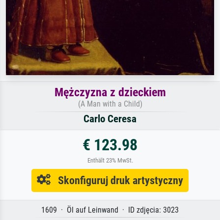
Mężczyzna z dzieckiem
(A Man with a Child)
Carlo Ceresa
€ 123.98
Enthält 23% MwSt.
Skonfiguruj druk artystyczny
1609 · Öl auf Leinwand · ID zdjęcia: 3023