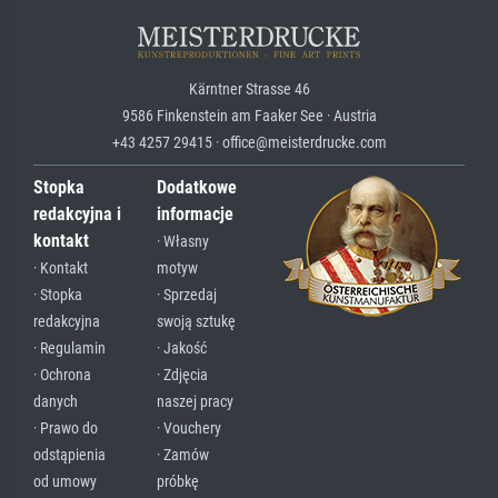
Kärntner Strasse 46
9586 Finkenstein am Faaker See · Austria
+43 4257 29415 · office@meisterdrucke.com
Stopka
Dodatkowe
redakcyjna i
informacje
kontakt
· Własny
· Kontakt
motyw
· Stopka
· Sprzedaj
redakcyjna
swoją sztukę
· Regulamin
· Jakość
· Ochrona
· Zdjęcia
danych
naszej pracy
· Prawo do
· Vouchery
odstąpienia
· Zamów
od umowy
próbkę