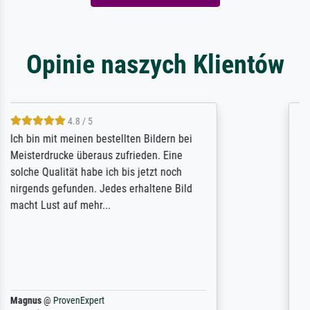
Opinie naszych Klientów
5 / 5
Rundum positive Erfahrung. Die Ausführung
des Auftrags hat eine Weile gedauert, die
angekündigte Lieferzeit wurde aber
letztlich sogar etwas unterschritten. Die
Qualität des Papiers und des Drucks
(Farben, Details usw.) ist nicht nur gut,
sondern hervorragend. Selbst ein Druck ist
damit ein Kunstwerk im eigenen Sinne.
Definitiv den Pre...
Dr.
@
ProvenExpert