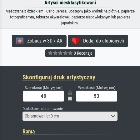
Artyści niesklasyfikowani
Mężczyzna z dzieckiem · Carlo Ceresa. Dostępny jako wydruk na płótnie, papierze
fotograficznym, tekturze akwarelowej, papierze niepowlekanym lub papierze
japońskim.
Zobacz w 3D / AR
Dodaj do ulubionych
0 Recenzje
Skonfiguruj druk artystyczny
Szerokość (Motyw, cm)
Wysokość (Motyw, cm)
Dodatkowe obramowanie
Obramowanie: 0 cm
Rama