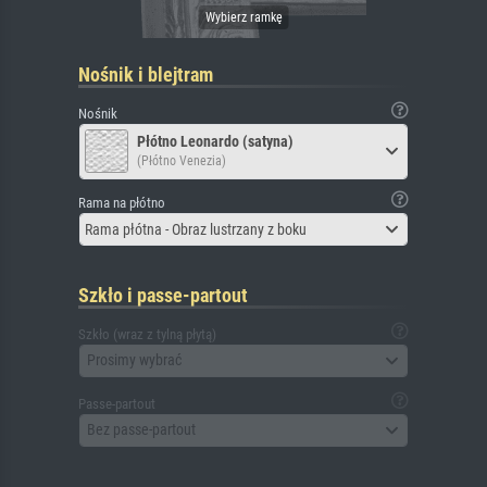
Nośnik i blejtram
Nośnik
Płótno Leonardo (satyna)
(Płótno Venezia)
Rama na płótno
Rama płótna - Obraz lustrzany z boku
Szkło i passe-partout
Szkło (wraz z tylną płytą)
Prosimy wybrać
Passe-partout
Bez passe-partout