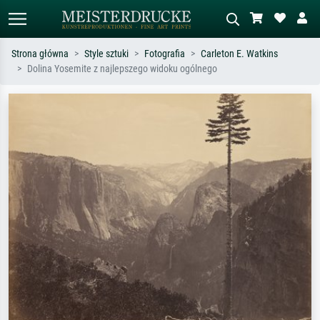
Strona główna
Style sztuki
Fotografia
Carleton E. Watkins
Dolina Yosemite z najlepszego widoku ogólnego
Wyszukiwanie standardowe
Wyszukiwanie obrazów AI
Szukaj wg artysty, tytułu lub stylu – np.
Opisz scenę – np. zielona łąka,
Monet, Gwiaździsta noc,
abstrakcja z czerwienią, ciemny olej,
impresjonizm, fala Hokusaia, akt.
stojący akt obok drzewa.