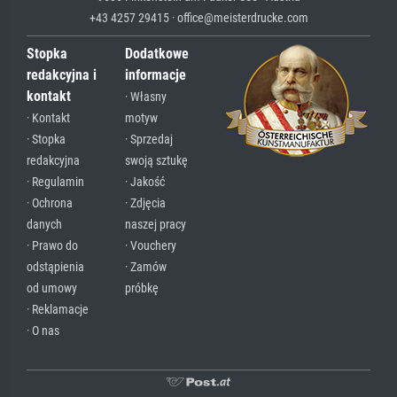
+43 4257 29415 · office@meisterdrucke.com
Stopka
Dodatkowe
redakcyjna i
informacje
kontakt
· Własny
· Kontakt
motyw
· Stopka
· Sprzedaj
redakcyjna
swoją sztukę
· Regulamin
· Jakość
· Ochrona
· Zdjęcia
danych
naszej pracy
· Prawo do
· Vouchery
odstąpienia
· Zamów
od umowy
próbkę
· Reklamacje
· O nas