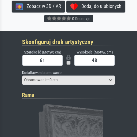
Zobacz w 3D / AR
Dodaj do ulubionych
0 Recenzje
Skonfiguruj druk artystyczny
Szerokość (Motyw, cm)
Wysokość (Motyw, cm)
Dodatkowe obramowanie
Obramowanie: 0 cm
Rama