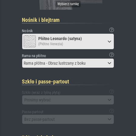
Nośnik i blejtram
Nośnik
Płótno Leonardo (satyna)
(Płótno Venezia)
Rama na płótno
Rama płótna - Obraz lustrzany z boku
Szkło i passe-partout
Szkło (wraz z tylną płytą)
Prosimy wybrać
Passe-partout
Bez passe-partout