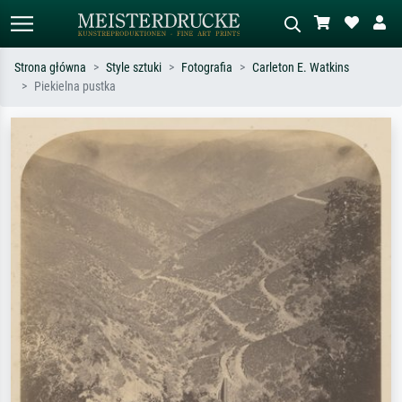
Strona główna
Style sztuki
Fotografia
Carleton E. Watkins
Piekielna pustka
Wyszukiwanie standardowe
Wyszukiwanie obrazów AI
Szukaj wg artysty, tytułu lub stylu – np.
Opisz scenę – np. zielona łąka,
Monet, Gwiaździsta noc,
abstrakcja z czerwienią, ciemny olej,
impresjonizm, fala Hokusaia, akt.
stojący akt obok drzewa.