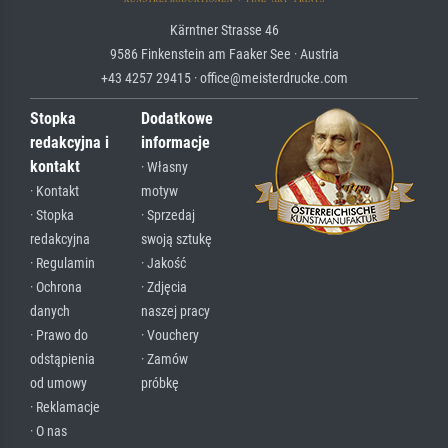
Kärntner Strasse 46
9586 Finkenstein am Faaker See · Austria
+43 4257 29415 · office@meisterdrucke.com
Stopka
Dodatkowe
redakcyjna i
informacje
kontakt
· Własny
· Kontakt
motyw
· Stopka
· Sprzedaj
redakcyjna
swoją sztukę
· Regulamin
· Jakość
· Ochrona
· Zdjęcia
danych
naszej pracy
· Prawo do
· Vouchery
odstąpienia
· Zamów
od umowy
próbkę
· Reklamacje
· O nas