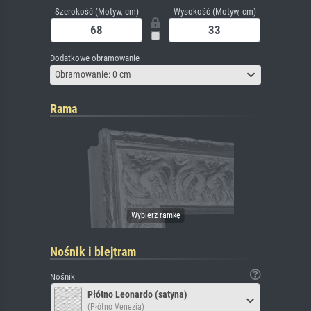
Szerokość (Motyw, cm)
Wysokość (Motyw, cm)
Dodatkowe obramowanie
Obramowanie: 0 cm
Rama
Nośnik i blejtram
Nośnik
Płótno Leonardo (satyna)
(Płótno Venezia)