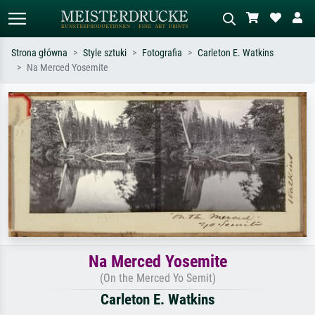
Strona główna
Style sztuki
Fotografia
Carleton E. Watkins
Na Merced Yosemite
Wyszukiwanie standardowe
Wyszukiwanie obrazów AI
Szukaj wg artysty, tytułu lub stylu – np.
Opisz scenę – np. zielona łąka,
Monet, Gwiaździsta noc,
abstrakcja z czerwienią, ciemny olej,
impresjonizm, fala Hokusaia, akt.
stojący akt obok drzewa.
Na Merced Yosemite
(On the Merced Yo Semit)
Carleton E. Watkins