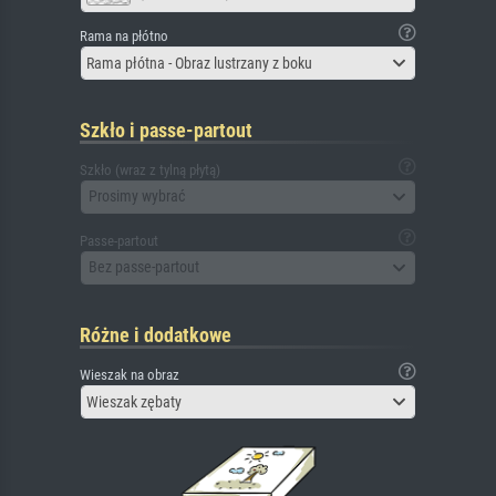
Rama na płótno
Rama płótna - Obraz lustrzany z boku
Szkło i passe-partout
Szkło (wraz z tylną płytą)
Prosimy wybrać
Passe-partout
Bez passe-partout
Różne i dodatkowe
Wieszak na obraz
Wieszak zębaty