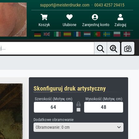
support@meisterdrucke.com · 0043 4257 29415
Koszyk
Ulubione
Zarejestruj konto
Zaloguj
Skonfiguruj druk artystyczny
Szerokość (Motyw, cm)
Wysokość (Motyw, cm)
Dodatkowe obramowanie
Obramowanie: 0 cm