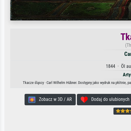
Tk
(T
Ca
1844 · Öl au
Arty
Tkacze śląscy · Carl Wilhelm Hübner. Dostępny jako wydruk na płótnie, p
Zobacz w 3D / AR
Dodaj do ulubionych