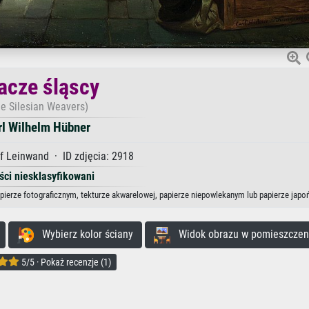
acze śląscy
he Silesian Weavers)
rl Wilhelm Hübner
f Leinwand · ID zdjęcia: 2918
ści niesklasyfikowani
apierze fotograficznym, tekturze akwarelowej, papierze niepowlekanym lub papierze japo
Wybierz kolor ściany
Widok obrazu w pomieszczen
5/5 · Pokaż recenzje (1)