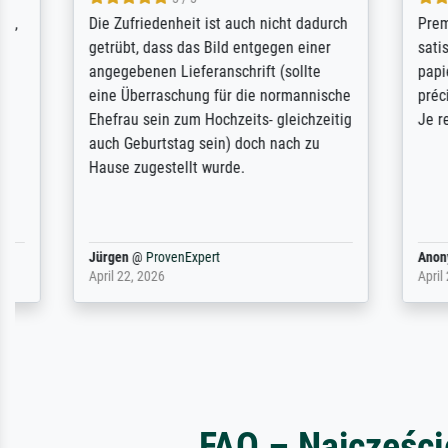
Sehr gute Qualität des Leinwanddrucks
Für ein Er
und des Rahmens! Unser Bild wurde
Feldpost m
sehr sorgfältig und sicher verpackt, so
Weltkrieg b
dass es unbeschadet bei uns ankam. Es
ausdrucksvo
wird nicht unser letzter Meisterdruck
Ihnen gefu
sein. Vielen Dank!
Fotopapier
am Telefon
stabiler Pa
zufrieden 
weiter. Viel
Reinhold,
@
ProvenExpert
Margot
@
Pr
April 22, 2026
February 20,
FAQ – Najczęści