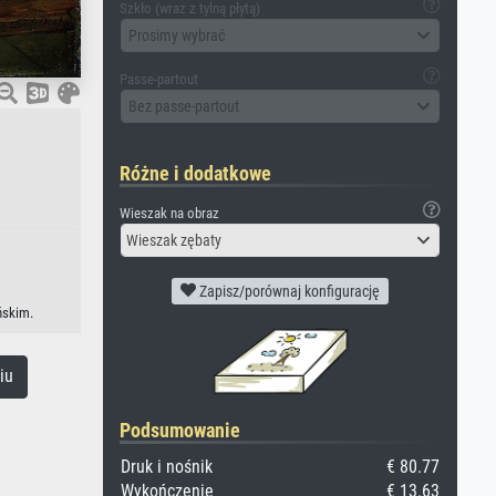
Szkło (wraz z tylną płytą)
Prosimy wybrać
Passe-partout
Bez passe-partout
Różne i dodatkowe
Wieszak na obraz
Wieszak zębaty
Zapisz/porównaj konfigurację
ńskim.
iu
Podsumowanie
Druk i nośnik
€ 80.77
Wykończenie
€ 13.63