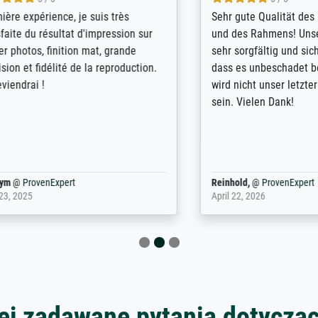
innerungsbuch mit der
Hervorragende Qualität. Man 
eines Großvaters aus dem 1.
vieles anpassen lassen, wie z
enötigte ich ein
Randentfernung, Farbe, Hellig
lles Bild. Das habe ich bei
Kontrast und Weiteres. Sehr 
nden. Bei der Auswahl der
Kontaktperson per Mail. Das B
-Qualität wurde ich sehr gut
Kunstdruck) wurde sehr gut ve
 beraten. Der Versand mit
sehr starke Papprolle mit Pla
ppe war perfekt. Ich bin sehr
und innen mit Papierknüllern 
und empfehle Sie gerne
Zwischenräumen gefüllt. Einzig
en ...
ovenExpert
Anonym
@
ProvenExpert
 2026
August 12, 2025
ej zadawane pytania dotyczą