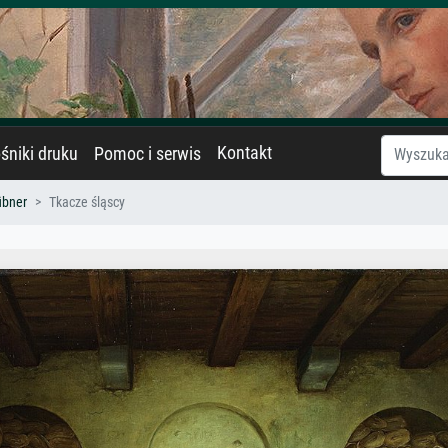
Kontakt
śniki druku
Pomoc i serwis
übner
Tkacze śląscy