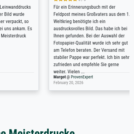
kann sich
Qualité absolument irréprochable.
.B.:
Extraordinaire diversité des thèmes
keit,
abordés et personnalisation des
freundliche
demandes (recadrage, réajustement des
ild (ein
couleurs). Relation clientèle parfaite.
rpackt -
Transport, réception sans aucun
stikdeckeln
problème. Merci à toute l'équipe ! Hervé
in den
 der P...
Anonym
@
ProvenExpert
March 31, 2025
ce Meisterdrucke