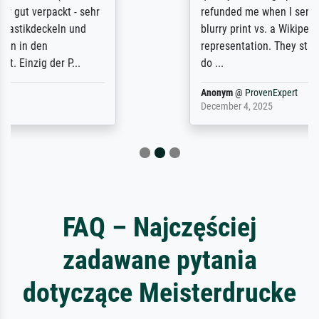
refunded me when I sent pictures of the
blurry print vs. a Wikipedia commons
representation. They stated they couldn't
do ...
Anonym
@
ProvenExpert
December 4, 2025
FAQ – Najczęściej
zadawane pytania
dotyczące Meisterdrucke