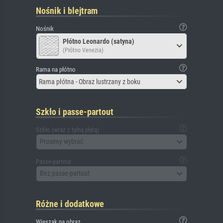
Nośnik i blejtram
Nośnik
Płótno Leonardo (satyna)
(Płótno Venezia)
Rama na płótno
Rama płótna - Obraz lustrzany z boku
Szkło i passe-partout
Szkło (wraz z tylną płytą)
Prosimy wybrać
Passe-partout
Bez passe-partout
Różne i dodatkowe
Wieszak na obraz