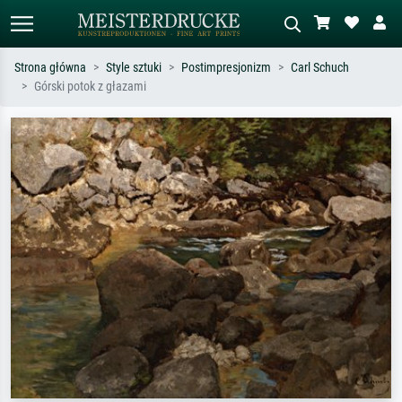
Strona główna
Style sztuki
Postimpresjonizm
Carl Schuch
Górski potok z głazami
Wyszukiwanie standardowe
Wyszukiwanie obrazów AI
Szukaj wg artysty, tytułu lub stylu – np.
Opisz scenę – np. zielona łąka,
Monet, Gwiaździsta noc,
abstrakcja z czerwienią, ciemny olej,
impresjonizm, fala Hokusaia, akt.
stojący akt obok drzewa.