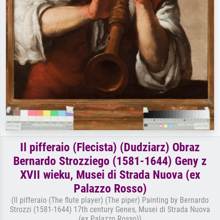
Il pifferaio (Flecista) (Dudziarz) Obraz
Bernardo Strozziego (1581-1644) Geny z
XVII wieku, Musei di Strada Nuova (ex
Palazzo Rosso)
(Il pifferaio (The flute player) (The piper) Painting by Bernardo
Strozzi (1581-1644) 17th century Genes, Musei di Strada Nuova
(ex Palazzo Rosso))