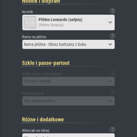
Nośnik i blejtram
Nośnik
Płótno Leonardo (satyna)
(Płótno Venezia)
Rama na płótno
Rama płótna - Obraz lustrzany z boku
Szkło i passe-partout
Szkło (wraz z tylną płytą)
Prosimy wybrać
Passe-partout
Bez passe-partout
Różne i dodatkowe
Wieszak na obraz