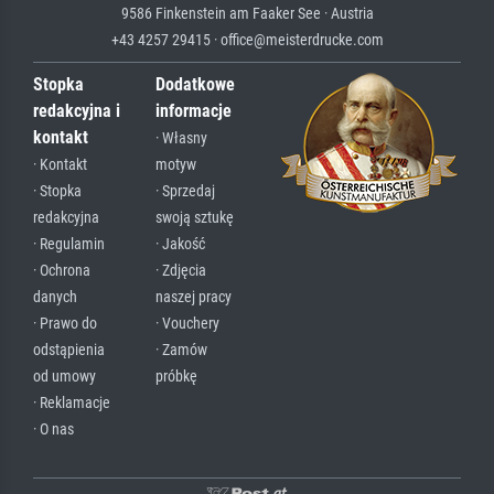
9586 Finkenstein am Faaker See · Austria
+43 4257 29415 · office@meisterdrucke.com
Stopka
Dodatkowe
redakcyjna i
informacje
kontakt
· Własny
· Kontakt
motyw
· Stopka
· Sprzedaj
redakcyjna
swoją sztukę
· Regulamin
· Jakość
· Ochrona
· Zdjęcia
danych
naszej pracy
· Prawo do
· Vouchery
odstąpienia
· Zamów
od umowy
próbkę
· Reklamacje
· O nas