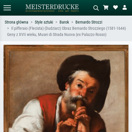
Strona główna
Style sztuki
Barok
Bernardo Strozzi
Il pifferaio (Flecista) (Dudziarz) Obraz Bernardo Strozziego (1581-1644)
Wyszukiwanie standardowe
Wyszukiwanie obrazów AI
Geny z XVII wieku, Musei di Strada Nuova (ex Palazzo Rosso)
Szukaj wg artysty, tytułu lub stylu – np.
Opisz scenę – np. zielona łąka,
Monet, Gwiaździsta noc,
abstrakcja z czerwienią, ciemny olej,
impresjonizm, fala Hokusaia, akt.
stojący akt obok drzewa.