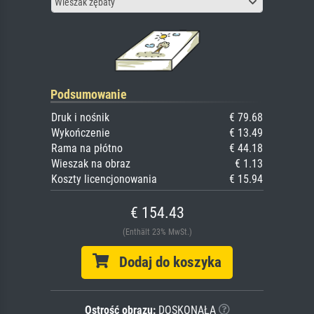
Wieszak zębaty
Podsumowanie
Druk i nośnik
€ 79.68
Wykończenie
€ 13.49
Rama na płótno
€ 44.18
Wieszak na obraz
€ 1.13
Koszty licencjonowania
€ 15.94
€ 154.43
(Enthält 23% MwSt.)
Dodaj do koszyka
Ostrość obrazu:
DOSKONAŁA