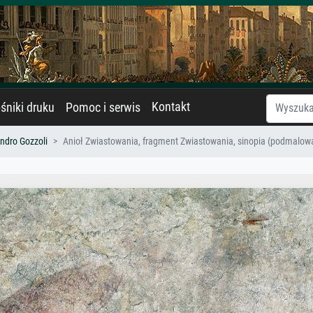
Kontakt
śniki druku
Pomoc i serwis
ndro Gozzoli
Anioł Zwiastowania, fragment Zwiastowania, sinopia (podmalow