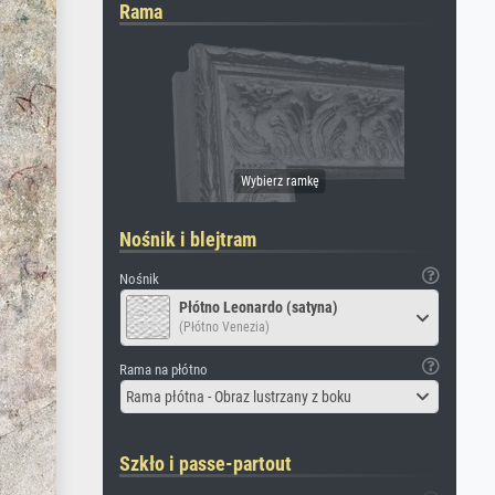
Rama
Nośnik i blejtram
Nośnik
Płótno Leonardo (satyna)
(Płótno Venezia)
Rama na płótno
Rama płótna - Obraz lustrzany z boku
Szkło i passe-partout