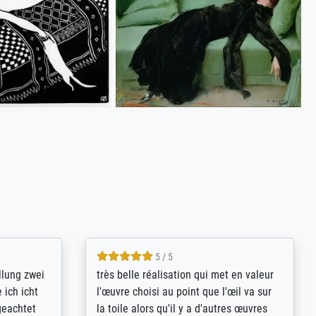
5 / 5
rives to
eine große Auswahl an Bildern und
d provides
deren Reproduktionsmöglichkeiten;
n the best
wurde sehr gut durch die einzelnen