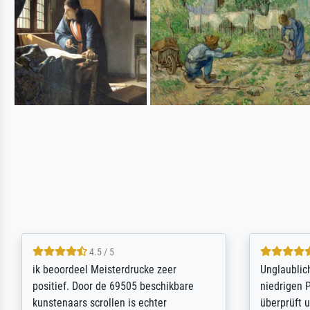
5 / 5
Die Zufriedenheit ist auch nicht dadurch
Excellent 
getrübt, dass das Bild entgegen einer
selection,
angegebenen Lieferanschrift (sollte
were easy, 