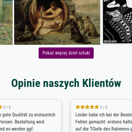
Pokaż więcej dzieł sztuki
Opinie naszych Klientów
5 / 5
5 / 5
/ Highly recommended. The
The team at Meisterdrucke st
 ordering and payment process
meet its clients demands, an
shipping was efficient and
expert advice on how to obtai