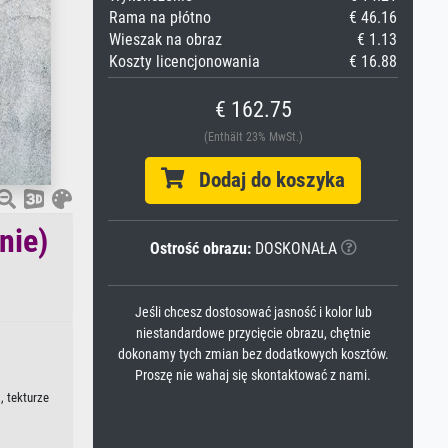
Rama na płótno
€ 46.16
Wieszak na obraz
€ 1.13
Koszty licencjonowania
€ 16.88
€ 162.75
(Enthält 23% MwSt.)
Dodaj do koszyka
nie)
Ostrość obrazu:
DOSKONAŁA
Jeśli chcesz dostosować jasność i kolor lub
niestandardowe przycięcie obrazu, chętnie
dokonamy tych zmian bez dodatkowych kosztów.
Proszę nie wahaj się skontaktować z nami.
, tekturze