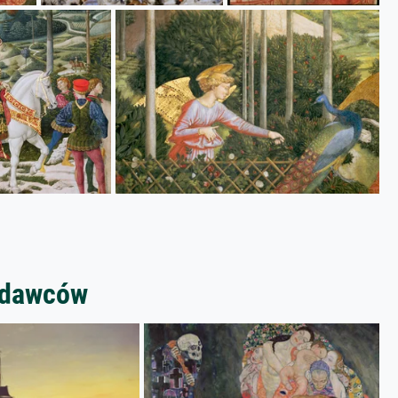
zedawców