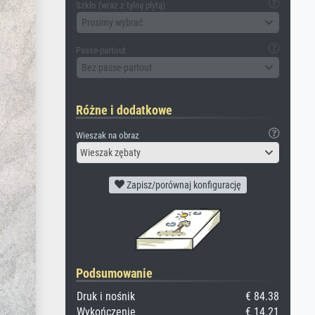
Szkło (wraz z tylną płytą)
Prosimy wybrać
Passe-partout
Bez passe-partout
Różne i dodatkowe
Wieszak na obraz
Wieszak zębaty
Zapisz/porównaj konfigurację
Podsumowanie
Druk i nośnik
€ 84.38
Wykończenie
€ 14.21