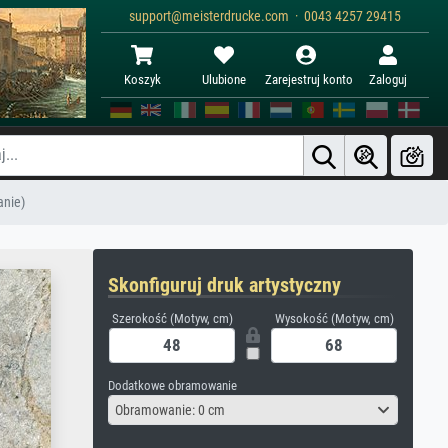
support@meisterdrucke.com · 0043 4257 29415
Koszyk
Ulubione
Zarejestruj konto
Zaloguj
anie)
Skonfiguruj druk artystyczny
Szerokość (Motyw, cm)
Wysokość (Motyw, cm)
Dodatkowe obramowanie
Obramowanie: 0 cm