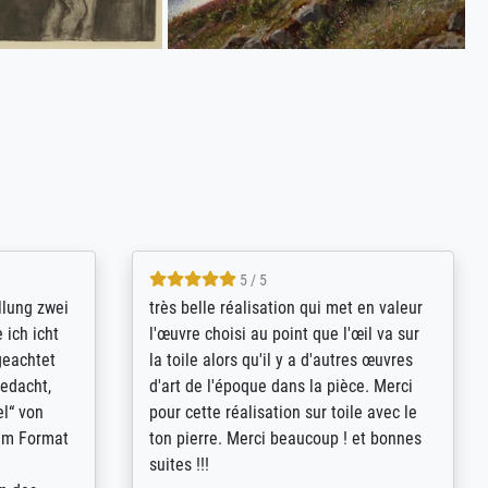
5 / 5
rives to
eine große Auswahl an Bildern und
d provides
deren Reproduktionsmöglichkeiten;
n the best
wurde sehr gut durch die einzelnen
ed by the
Bestellkriterien geführt, verständliche
st
Erklärungen, z.B. mit Bilddarstellungen,
 from, and
werde auf jeden Fall meine guten
 also with
Erfahrungen weitergeben.