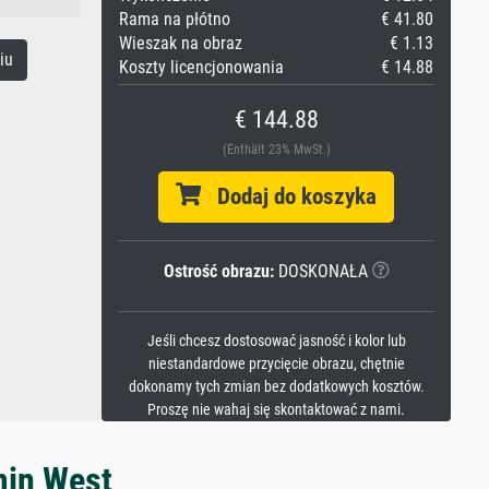
Rama na płótno
€ 41.80
Wieszak na obraz
€ 1.13
iu
Koszty licencjonowania
€ 14.88
€ 144.88
(Enthält 23% MwSt.)
Dodaj do koszyka
Ostrość obrazu:
DOSKONAŁA
Jeśli chcesz dostosować jasność i kolor lub
niestandardowe przycięcie obrazu, chętnie
dokonamy tych zmian bez dodatkowych kosztów.
Proszę nie wahaj się skontaktować z nami.
min West