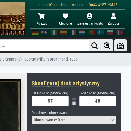
support@meisterdrucke.com · 0043 4257 29415
Koszyk
Ulubione
Zarejestruj konto
Zaloguj
nes Drummond) i George William Drummond, 1776
Skonfiguruj druk artystyczny
Szerokość (Motyw, cm)
Wysokość (Motyw, cm)
Dodatkowe obramowanie
Obramowanie: 0 cm