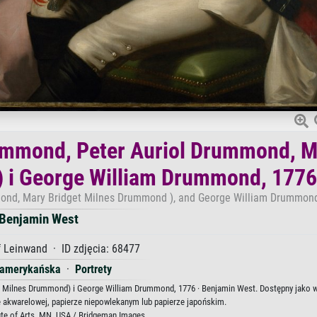
ummond, Peter Auriol Drummond, M
 i George William Drummond, 1776
mond, Mary Bridget Milnes Drummond ), and George William Drummond
Benjamin West
 Leinwand · ID zdjęcia: 68477
 amerykańska
·
Portrety
 Milnes Drummond) i George William Drummond, 1776 · Benjamin West. Dostępny jako w
ze akwarelowej, papierze niepowlekanym lub papierze japońskim.
ute of Arts, MN, USA / Bridgeman Images