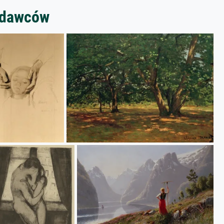
zedawców