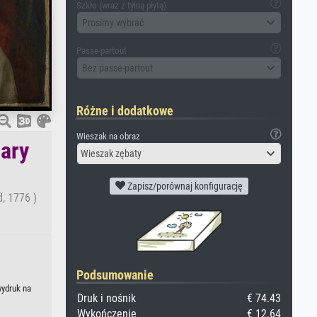
Szkło (wraz z tylną płytą)
Prosimy wybrać
Passe-partout
Bez passe-partout
Różne i dodatkowe
Wieszak na obraz
ary
Wieszak zębaty
Zapisz/porównaj konfigurację
, 1776 )
Podsumowanie
ydruk na
Druk i nośnik
€ 74.43
Wykończenie
€ 12.64