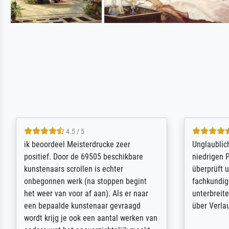
5 / 5
Die Zufriedenheit ist auch nicht dadurch
Excellent 
getrübt, dass das Bild entgegen einer
selection,
angegebenen Lieferanschrift (sollte
were easy, 
eine Überraschung für die normannische
the item it
Ehefrau sein zum Hochzeits- gleichzeitig
am based i
auch Geburtstag sein) doch nach zu
searching f
Hause zugestellt wurde.
impressed 