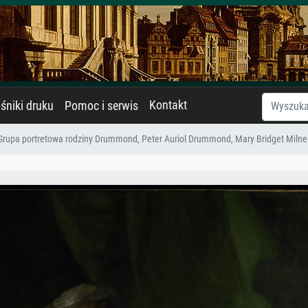
Kontakt
śniki druku
Pomoc i serwis
Grupa portretowa rodziny Drummond, Peter Auriol Drummond, Mary Bridget Mil