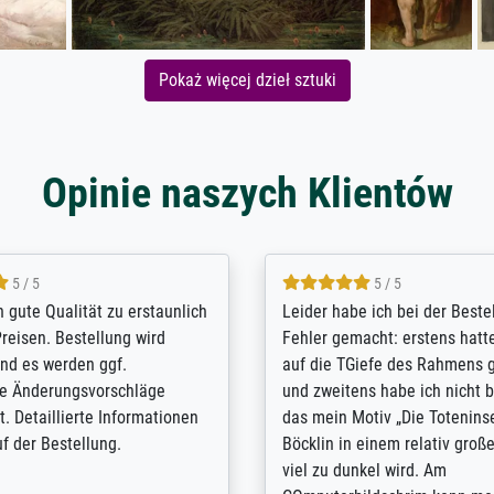
Pokaż więcej dzieł sztuki
Opinie naszych Klientów
5 / 5
5 / 5
/ Highly recommended. The
The team at Meisterdrucke st
 ordering and payment process
meet its clients demands, an
shipping was efficient and
expert advice on how to obtai
self exceeds expectations. I
results for the prints request
n the UK and found the site
client. The company has a va
or a specific print - I am very
repertoire of prints to choose
with the service and the
will provide excellent service