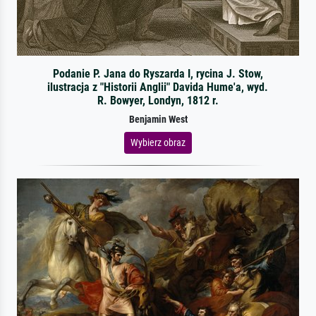
Podanie P. Jana do Ryszarda I, rycina J. Stow,
ilustracja z "Historii Anglii" Davida Hume'a, wyd.
R. Bowyer, Londyn, 1812 r.
Benjamin West
Wybierz obraz