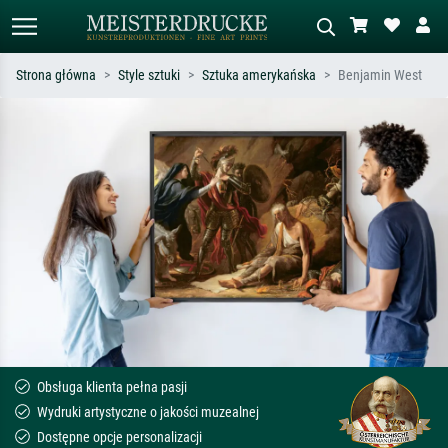
Strona główna
Style sztuki
Sztuka amerykańska
Benjamin West
Wyszukiwanie standardowe
Wyszukiwanie obrazów AI
Szukaj wg artysty, tytułu lub stylu – np.
Opisz scenę – np. zielona łąka,
Monet, Gwiaździsta noc,
abstrakcja z czerwienią, ciemny olej,
impresjonizm, fala Hokusaia, akt.
stojący akt obok drzewa.
Obsługa klienta pełna pasji
Wydruki artystyczne o jakości muzealnej
Dostępne opcje personalizacji