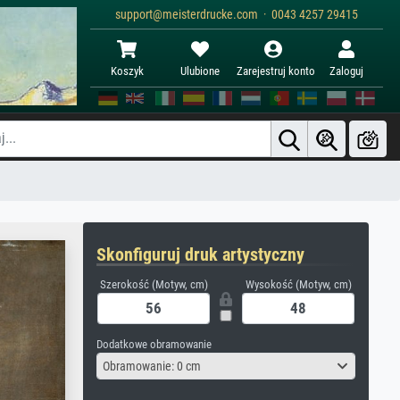
support@meisterdrucke.com · 0043 4257 29415
Koszyk
Ulubione
Zarejestruj konto
Zaloguj
Skonfiguruj druk artystyczny
Szerokość (Motyw, cm)
Wysokość (Motyw, cm)
Dodatkowe obramowanie
Obramowanie: 0 cm