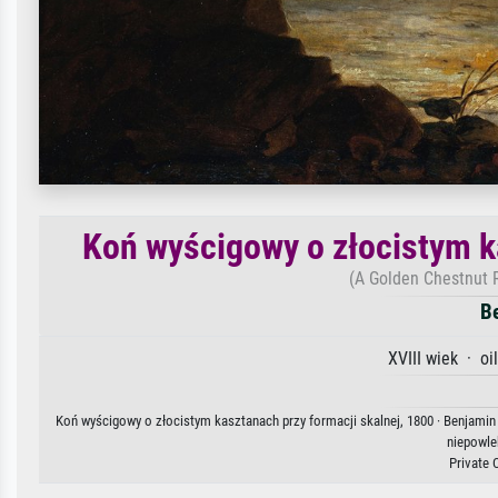
Koń wyścigowy o złocistym k
(A Golden Chestnut 
B
XVIII wiek · oi
Koń wyścigowy o złocistym kasztanach przy formacji skalnej, 1800 · Benjamin 
niepowle
Private 