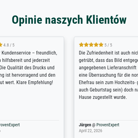
Opinie naszych Klientów
5 / 5
4.8 / 5
innerungsbuch mit der
Hervorragende Qualität. Man 
eines Großvaters aus dem 1.
vieles anpassen lassen, wie z
enötigte ich ein
Randentfernung, Farbe, Hellig
lles Bild. Das habe ich bei
Kontrast und Weiteres. Sehr 
nden. Bei der Auswahl der
Kontaktperson per Mail. Das B
-Qualität wurde ich sehr gut
Kunstdruck) wurde sehr gut ve
 beraten. Der Versand mit
sehr starke Papprolle mit Pla
ppe war perfekt. Ich bin sehr
und innen mit Papierknüllern 
und empfehle Sie gerne
Zwischenräumen gefüllt. Einzig
en ...
ovenExpert
Anonym
@
ProvenExpert
 2026
August 12, 2025