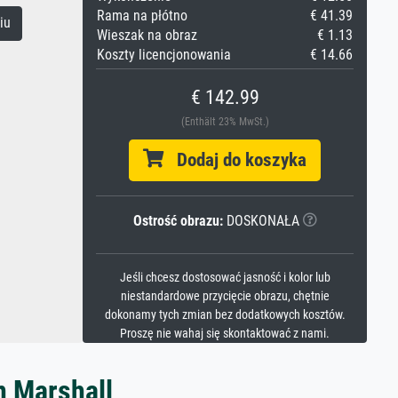
Rama na płótno
€ 41.39
iu
Wieszak na obraz
€ 1.13
Koszty licencjonowania
€ 14.66
€ 142.99
(Enthält 23% MwSt.)
Dodaj do koszyka
Ostrość obrazu:
DOSKONAŁA
Jeśli chcesz dostosować jasność i kolor lub
niestandardowe przycięcie obrazu, chętnie
dokonamy tych zmian bez dodatkowych kosztów.
Proszę nie wahaj się skontaktować z nami.
n Marshall