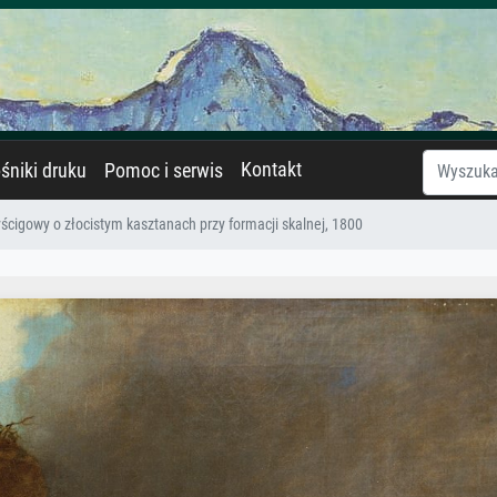
Kontakt
śniki druku
Pomoc i serwis
ścigowy o złocistym kasztanach przy formacji skalnej, 1800