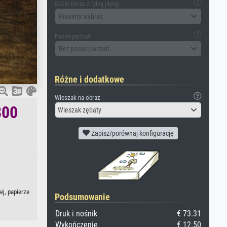
Szkło (wraz z tylną płytą)
Prosimy wybrać
Passe-partout
Bez passe-partout
Różne i dodatkowe
Wieszak na obraz
800
Wieszak zębaty
Zapisz/porównaj konfigurację
ej, papierze
Podsumowanie
Druk i nośnik
€ 73.31
Wykończenie
€ 12.50