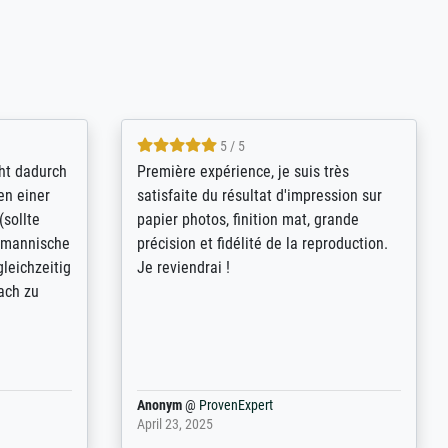
4.8 / 5
kann sich
Qualité absolument irréprochable.
.B.:
Extraordinaire diversité des thèmes
keit,
abordés et personnalisation des
freundliche
demandes (recadrage, réajustement des
ild (ein
couleurs). Relation clientèle parfaite.
rpackt -
Transport, réception sans aucun
stikdeckeln
problème. Merci à toute l'équipe ! Hervé
in den
 der P...
Anonym
@
ProvenExpert
March 31, 2025