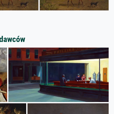
zedawców