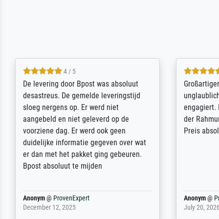
5 / 5
Sehr gute Qualität des Leinwanddrucks
Für ein Er
und des Rahmens! Unser Bild wurde
Feldpost m
sehr sorgfältig und sicher verpackt, so
Weltkrieg b
dass es unbeschadet bei uns ankam. Es
ausdrucksvo
wird nicht unser letzter Meisterdruck
Ihnen gefu
sein. Vielen Dank!
Fotopapier
am Telefon
stabiler Pa
zufrieden 
weiter. Viel
Reinhold,
@
ProvenExpert
Margot
@
Pr
April 22, 2026
February 20,