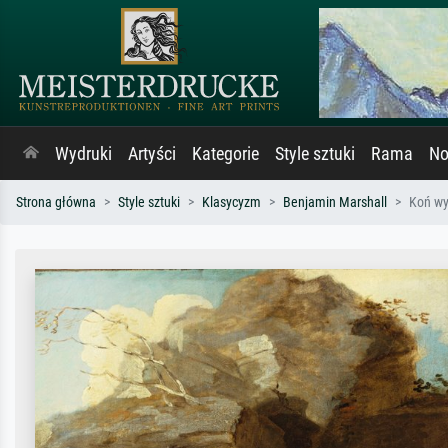
Wydruki
Artyści
Kategorie
Style sztuki
Rama
No
Strona główna
Style sztuki
Klasycyzm
Benjamin Marshall
Koń wy