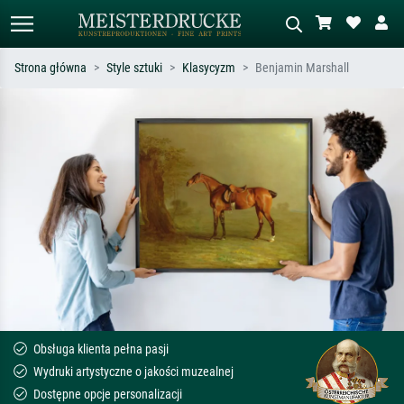
Strona główna
Style sztuki
Klasycyzm
Benjamin Marshall
Wyszukiwanie standardowe
Wyszukiwanie obrazów AI
Szukaj wg artysty, tytułu lub stylu – np.
Opisz scenę – np. zielona łąka,
Monet, Gwiaździsta noc,
abstrakcja z czerwienią, ciemny olej,
impresjonizm, fala Hokusaia, akt.
stojący akt obok drzewa.
Obsługa klienta pełna pasji
Wydruki artystyczne o jakości muzealnej
Dostępne opcje personalizacji