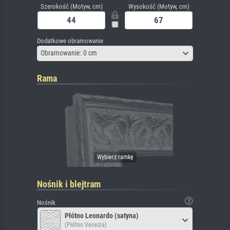
Szerokość (Motyw, cm)
Wysokość (Motyw, cm)
Dodatkowe obramowanie
Obramowanie: 0 cm
Rama
Nośnik i blejtram
Nośnik
Płótno Leonardo (satyna)
(Płótno Venezia)