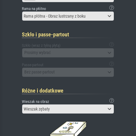
Rama na płótno
Rama płótna - Obraz lustrzany z boku
Szkło i passe-partout
Szkło (wraz z tylną płytą)
Prosimy wybrać
Passe-partout
Bez passe-partout
Różne i dodatkowe
Wieszak na obraz
Wieszak zębaty