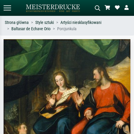
Strona główna
Style sztuki
Artyści niesklasyfikowani
Baltasar de Echave Orio
Porcjunkula
Wyszukiwanie standardowe
Wyszukiwanie obrazów AI
Szukaj wg artysty, tytułu lub stylu – np.
Opisz scenę – np. zielona łąka,
Monet, Gwiaździsta noc,
abstrakcja z czerwienią, ciemny olej,
impresjonizm, fala Hokusaia, akt.
stojący akt obok drzewa.