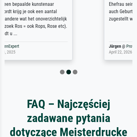
Ehefrau sein zum Hochzeits- gleichzeitig
auch Geburtstag sein) doch nach zu Hause
zugestellt wurde.
Jürgen
@
ProvenExpert
April 22, 2026
FAQ – Najczęściej
zadawane pytania
dotyczące Meisterdrucke