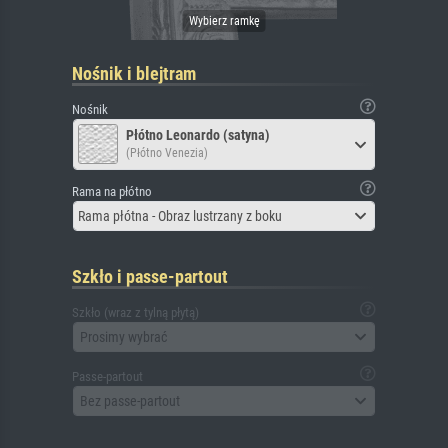
Nośnik i blejtram
Nośnik
Płótno Leonardo (satyna)
(Płótno Venezia)
Rama na płótno
Rama płótna - Obraz lustrzany z boku
Szkło i passe-partout
Szkło (wraz z tylną płytą)
Prosimy wybrać
Passe-partout
Bez passe-partout