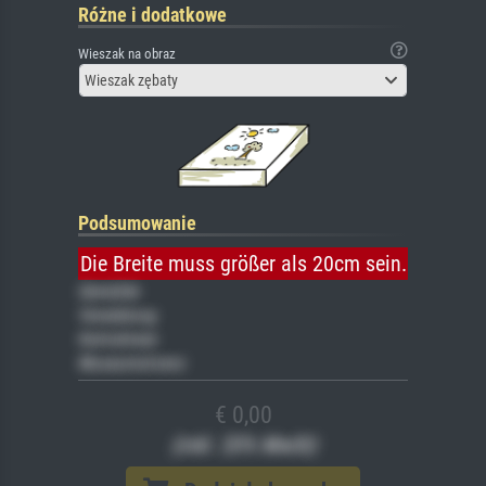
Różne i dodatkowe
Wieszak na obraz
Wieszak zębaty
Podsumowanie
Die Breite muss größer als 20cm sein.
Gemälde
Veredelung
Keilrahmen
Museumslizenz
€ 0,00
(inkl. 20% MwSt)