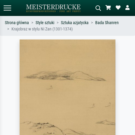
Strona główna
Style sztuki
Sztuka azjatycka
Bada Shanren
Krajobraz w stylu Ni Zan (1301-1374)
Wyszukiwanie standardowe
Wyszukiwanie obrazów AI
Szukaj wg artysty, tytułu lub stylu – np.
Opisz scenę – np. zielona łąka,
Monet, Gwiaździsta noc,
abstrakcja z czerwienią, ciemny olej,
impresjonizm, fala Hokusaia, akt.
stojący akt obok drzewa.