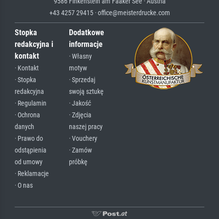
9586 Finkenstein am Faaker See · Austria
+43 4257 29415 · office@meisterdrucke.com
Stopka
Dodatkowe
redakcyjna i
informacje
kontakt
· Własny
· Kontakt
motyw
· Stopka
· Sprzedaj
redakcyjna
swoją sztukę
· Regulamin
· Jakość
· Ochrona
· Zdjęcia
danych
naszej pracy
· Prawo do
· Vouchery
odstąpienia
· Zamów
od umowy
próbkę
· Reklamacje
· O nas