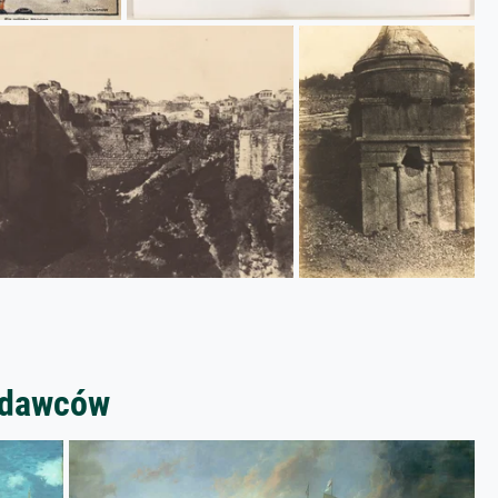
zedawców