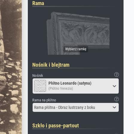
Rama
Nośnik i blejtram
Nośnik
Płótno Leonardo (satyna)
(Płótno Venezia)
Rama na płótno
Rama płótna - Obraz lustrzany z boku
Szkło i passe-partout