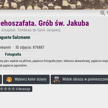
Jehoszafata. Grób św. Jakuba
e Josaphat. Tombeau de Saint Jacques)
uguste Salzmann
ekannt · ID zdjęcia: 876887
Fotografia
ny jako wydruk na płótnie, papierze fotograficznym, tekturze akwarelowej, papierze ni
ub papierze japońskim.
Wybierz kolor ściany
Widok obrazu w pomieszczen
0 Recenzje