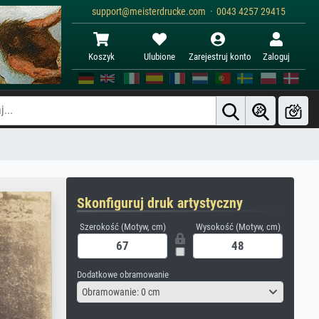
support@meisterdrucke.com · 0043 4257 29415
Koszyk
Ulubione
Zarejestruj konto
Zaloguj
Skonfiguruj druk artystyczny
Szerokość (Motyw, cm)
Wysokość (Motyw, cm)
Dodatkowe obramowanie
Obramowanie: 0 cm