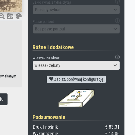
Szkło (wraz z tylną płytą)
Prosimy wybrać
Passe-partout
Bez passe-partout
Różne i dodatkowe
Wieszak na obraz
Wieszak zębaty
epowlekanym
Zapisz/porównaj konfigurację
iu
Podsumowanie
Druk i nośnik
€ 83.31
Wykończenie
€ 14.06