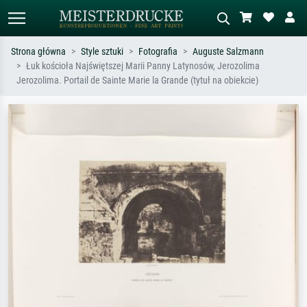
Strona główna
Style sztuki
Fotografia
Auguste Salzmann
Łuk kościoła Najświętszej Marii Panny Latynosów, Jerozolima
Wyszukiwanie standardowe
Wyszukiwanie obrazów AI
Jerozolima. Portail de Sainte Marie la Grande (tytuł na obiekcie)
Szukaj wg artysty, tytułu lub stylu – np.
Opisz scenę – np. zielona łąka,
Monet, Gwiaździsta noc,
abstrakcja z czerwienią, ciemny olej,
impresjonizm, fala Hokusaia, akt.
stojący akt obok drzewa.