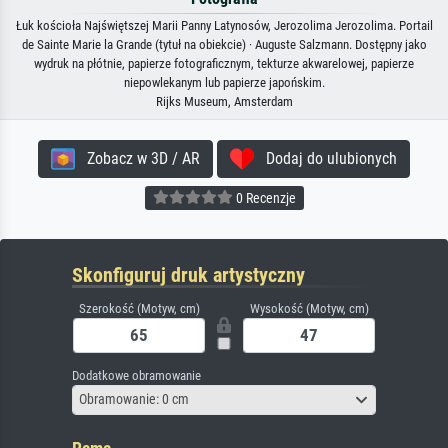
Łuk kościoła Najświętszej Marii Panny Latynosów, Jerozolima Jerozolima. Portail
de Sainte Marie la Grande (tytuł na obiekcie) · Auguste Salzmann. Dostępny jako
wydruk na płótnie, papierze fotograficznym, tekturze akwarelowej, papierze
niepowlekanym lub papierze japońskim.
Rijks Museum, Amsterdam
Zobacz w 3D / AR
Dodaj do ulubionych
0 Recenzje
Skonfiguruj druk artystyczny
Szerokość (Motyw, cm)
Wysokość (Motyw, cm)
Dodatkowe obramowanie
Obramowanie: 0 cm