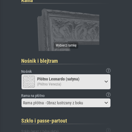
Rama
Nośnik i blejtram
Nośnik
Płótno Leonardo (satyna)
(Płótno Venezia)
Rama na płótno
Rama płótna - Obraz lustrzany z boku
Szkło i passe-partout
Szkło (wraz z tylną płytą)