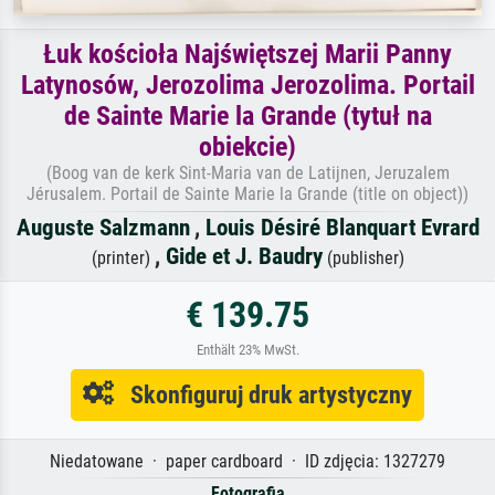
Łuk kościoła Najświętszej Marii Panny
Latynosów, Jerozolima Jerozolima. Portail
de Sainte Marie la Grande (tytuł na
obiekcie)
(Boog van de kerk Sint-Maria van de Latijnen, Jeruzalem
Jérusalem. Portail de Sainte Marie la Grande (title on object))
Auguste Salzmann
,
Louis Désiré Blanquart Evrard
,
Gide et J. Baudry
(printer)
(publisher)
€ 139.75
Enthält 23% MwSt.
Skonfiguruj druk artystyczny
Niedatowane · paper cardboard · ID zdjęcia: 1327279
Fotografia