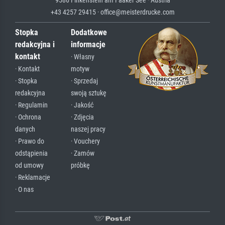
+43 4257 29415 · office@meisterdrucke.com
Stopka
Dodatkowe
redakcyjna i
informacje
kontakt
· Własny
· Kontakt
motyw
· Stopka
· Sprzedaj
redakcyjna
swoją sztukę
· Regulamin
· Jakość
· Ochrona
· Zdjęcia
danych
naszej pracy
· Prawo do
· Vouchery
odstąpienia
· Zamów
od umowy
próbkę
· Reklamacje
· O nas