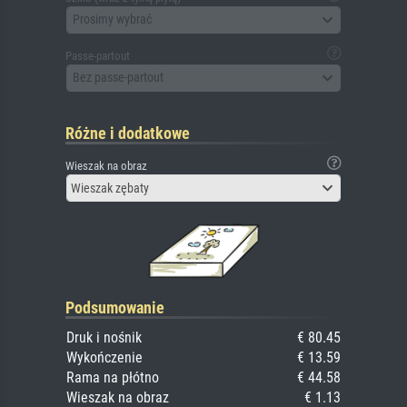
Prosimy wybrać
Passe-partout
Bez passe-partout
Różne i dodatkowe
Wieszak na obraz
Wieszak zębaty
Podsumowanie
Druk i nośnik
€ 80.45
Wykończenie
€ 13.59
Rama na płótno
€ 44.58
Wieszak na obraz
€ 1.13