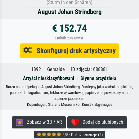
(Sturm in den Schären)
August Johan Strindberg
€ 152.74
Enthält 23% MwSt.
Skonfiguruj druk artystyczny
1892 · Gemälde · ID zdjęcia: 688881
Artyści niesklasyfikowani
·
Słynne arcydzieła
Burza na archipelagu · August Johan Strindberg. Dostępny jako wydruk na płótnie,
papierze fotograficznym, tekturze akwarelowej, papierze niepowlekanym lub
papierze japońskim.
Kopenhagen, Statens Museum For Kunst / akg-images
Zobacz w 3D / AR
Dodaj do ulubionych
5/5 · Pokaż recenzje (2)