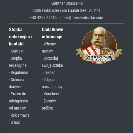
Kärntner Strasse 46
9586 Finkenstein am Faaker See · Austria
+43 4257 29415 · office@meisterdrucke.com
Stopka
Dodatkowe
redakcyjna i
informacje
kontakt
· Własny
· Kontakt
motyw
· Stopka
· Sprzedaj
redakcyjna
swoją sztukę
· Regulamin
· Jakość
· Ochrona
· Zdjęcia
danych
naszej pracy
· Prawo do
· Vouchery
odstąpienia
· Zamów
od umowy
próbkę
· Reklamacje
· O nas