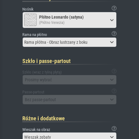
Nośnik
Płótno Leonardo (satyna)
(Płótno Venezia)
Rama na płótno
Rama płótna - Obraz lustrzany z boku
Szkło i passe-partout
Szkło (wraz z tylną płytą)
Prosimy wybrać
Passe-partout
Bez passe-partout
Różne i dodatkowe
Wieszak na obraz
Wieszak zębaty