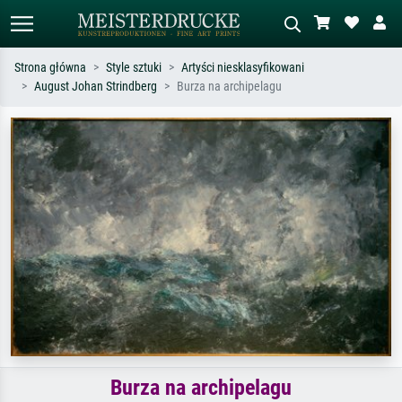
Strona główna
Style sztuki
Artyści niesklasyfikowani
August Johan Strindberg
Burza na archipelagu
Wyszukiwanie standardowe
Wyszukiwanie obrazów AI
Szukaj wg artysty, tytułu lub stylu – np.
Opisz scenę – np. zielona łąka,
Monet, Gwiaździsta noc,
abstrakcja z czerwienią, ciemny olej,
impresjonizm, fala Hokusaia, akt.
stojący akt obok drzewa.
Burza na archipelagu