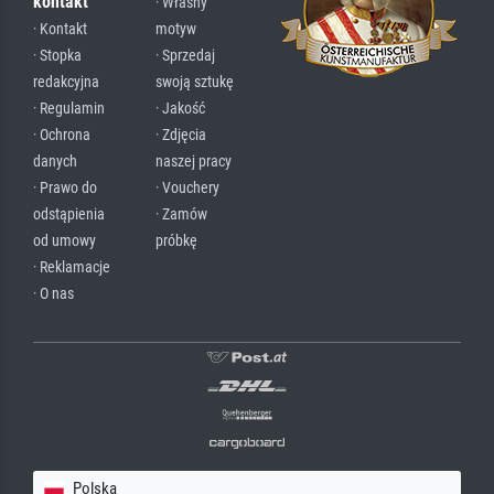
kontakt
· Własny
· Kontakt
motyw
· Stopka
· Sprzedaj
redakcyjna
swoją sztukę
· Regulamin
· Jakość
· Ochrona
· Zdjęcia
danych
naszej pracy
· Prawo do
· Vouchery
odstąpienia
· Zamów
od umowy
próbkę
· Reklamacje
· O nas
Polska