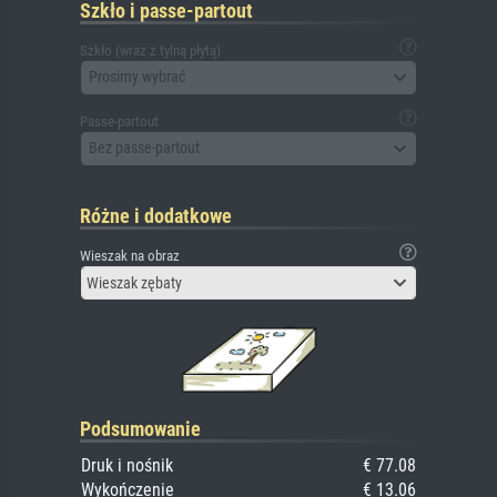
Szkło i passe-partout
Szkło (wraz z tylną płytą)
Prosimy wybrać
Passe-partout
Bez passe-partout
Różne i dodatkowe
Wieszak na obraz
Wieszak zębaty
Podsumowanie
Druk i nośnik
€ 77.08
Wykończenie
€ 13.06