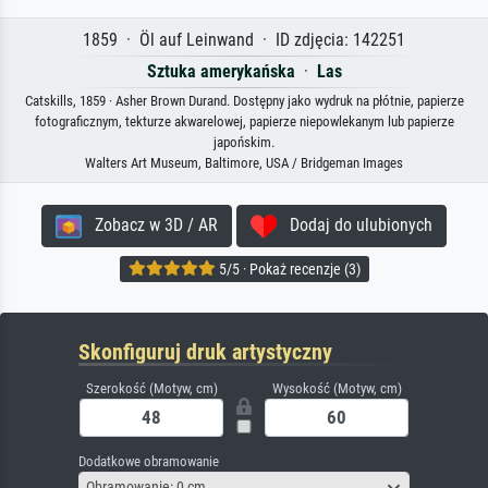
1859 · Öl auf Leinwand · ID zdjęcia: 142251
Sztuka amerykańska
·
Las
Catskills, 1859 · Asher Brown Durand. Dostępny jako wydruk na płótnie, papierze
fotograficznym, tekturze akwarelowej, papierze niepowlekanym lub papierze
japońskim.
Walters Art Museum, Baltimore, USA / Bridgeman Images
Zobacz w 3D / AR
Dodaj do ulubionych
5/5 · Pokaż recenzje (3)
Skonfiguruj druk artystyczny
Szerokość (Motyw, cm)
Wysokość (Motyw, cm)
Dodatkowe obramowanie
Obramowanie: 0 cm