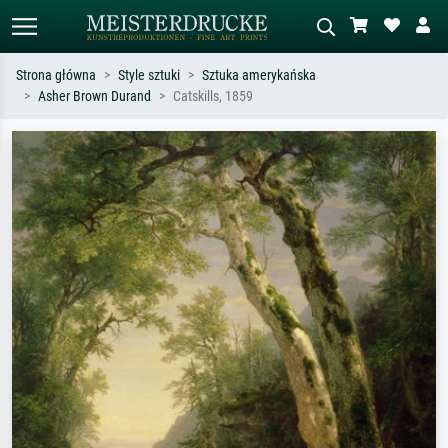
Strona główna
Style sztuki
Sztuka amerykańska
Asher Brown Durand
Catskills, 1859
Wyszukiwanie standardowe
Wyszukiwanie obrazów AI
Szukaj wg artysty, tytułu lub stylu – np.
Opisz scenę – np. zielona łąka,
Monet, Gwiaździsta noc,
abstrakcja z czerwienią, ciemny olej,
impresjonizm, fala Hokusaia, akt.
stojący akt obok drzewa.