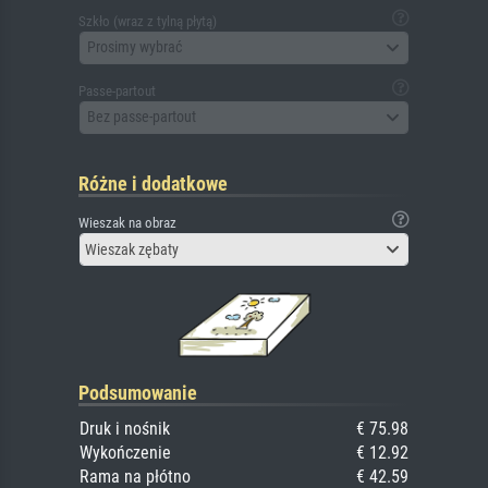
Szkło (wraz z tylną płytą)
Prosimy wybrać
Passe-partout
Bez passe-partout
Różne i dodatkowe
Wieszak na obraz
Wieszak zębaty
Podsumowanie
Druk i nośnik
€ 75.98
Wykończenie
€ 12.92
Rama na płótno
€ 42.59