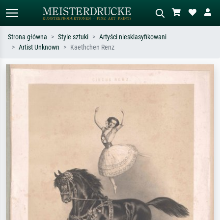
Strona główna
Style sztuki
Artyści niesklasyfikowani
Artist Unknown
Kaethchen Renz
Wyszukiwanie standardowe
Wyszukiwanie obrazów AI
Szukaj wg artysty, tytułu lub stylu – np.
Opisz scenę – np. zielona łąka,
Monet, Gwiaździsta noc,
abstrakcja z czerwienią, ciemny olej,
impresjonizm, fala Hokusaia, akt.
stojący akt obok drzewa.