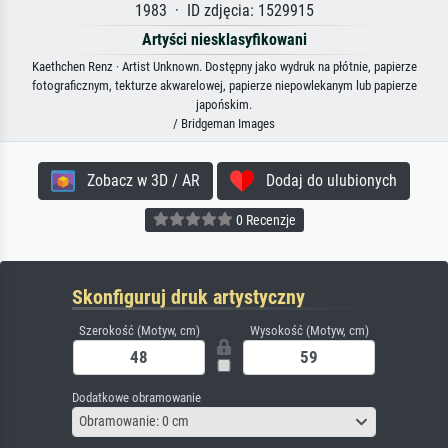
1983 · ID zdjęcia: 1529915
Artyści niesklasyfikowani
Kaethchen Renz · Artist Unknown. Dostępny jako wydruk na płótnie, papierze
fotograficznym, tekturze akwarelowej, papierze niepowlekanym lub papierze
japońskim.
/ Bridgeman Images
Zobacz w 3D / AR
Dodaj do ulubionych
0 Recenzje
Skonfiguruj druk artystyczny
Szerokość (Motyw, cm)
Wysokość (Motyw, cm)
Dodatkowe obramowanie
Obramowanie: 0 cm