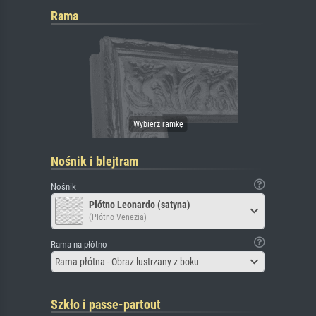
Rama
Nośnik i blejtram
Nośnik
Płótno Leonardo (satyna)
(Płótno Venezia)
Rama na płótno
Rama płótna - Obraz lustrzany z boku
Szkło i passe-partout