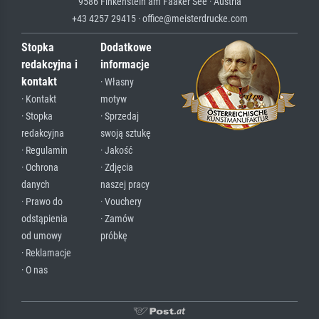
9586 Finkenstein am Faaker See · Austria
+43 4257 29415 · office@meisterdrucke.com
Stopka
Dodatkowe
redakcyjna i
informacje
kontakt
· Własny
· Kontakt
motyw
· Stopka
· Sprzedaj
redakcyjna
swoją sztukę
· Regulamin
· Jakość
· Ochrona
· Zdjęcia
danych
naszej pracy
· Prawo do
· Vouchery
odstąpienia
· Zamów
od umowy
próbkę
· Reklamacje
· O nas