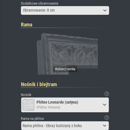
Dodatkowe obramowanie
Obramowanie: 0 cm
Rama
Nośnik i blejtram
Nośnik
Płótno Leonardo (satyna)
(Płótno Venezia)
Rama na płótno
Rama płótna - Obraz lustrzany z boku