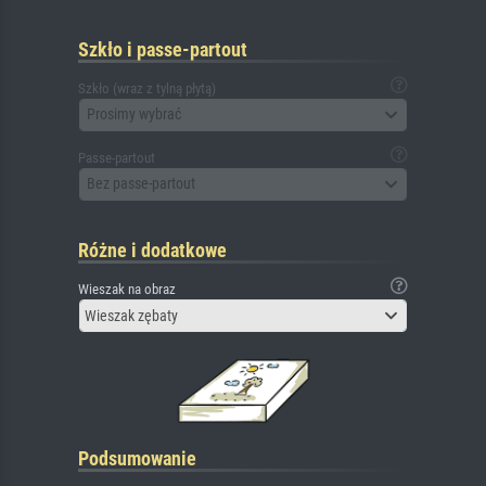
Szkło i passe-partout
Szkło (wraz z tylną płytą)
Prosimy wybrać
Passe-partout
Bez passe-partout
Różne i dodatkowe
Wieszak na obraz
Wieszak zębaty
Podsumowanie