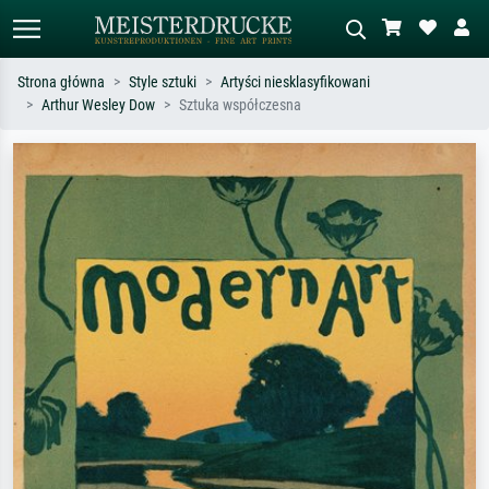
Strona główna
Style sztuki
Artyści niesklasyfikowani
Arthur Wesley Dow
Sztuka współczesna
Wyszukiwanie standardowe
Wyszukiwanie obrazów AI
Szukaj wg artysty, tytułu lub stylu – np.
Opisz scenę – np. zielona łąka,
Monet, Gwiaździsta noc,
abstrakcja z czerwienią, ciemny olej,
impresjonizm, fala Hokusaia, akt.
stojący akt obok drzewa.