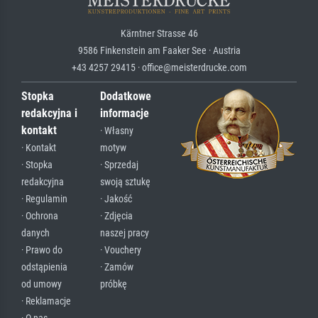
Kärntner Strasse 46
9586 Finkenstein am Faaker See · Austria
+43 4257 29415 · office@meisterdrucke.com
Stopka
Dodatkowe
redakcyjna i
informacje
kontakt
· Własny
· Kontakt
motyw
· Stopka
· Sprzedaj
redakcyjna
swoją sztukę
· Regulamin
· Jakość
· Ochrona
· Zdjęcia
danych
naszej pracy
· Prawo do
· Vouchery
odstąpienia
· Zamów
od umowy
próbkę
· Reklamacje