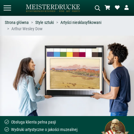
Strona główna
Style sztuki
Artyści niesklasyfikowani
Arthur Wesley Dow
Wyszukiwanie standardowe
Wyszukiwanie obrazów AI
Szukaj wg artysty, tytułu lub stylu – np.
Opisz scenę – np. zielona łąka,
Monet, Gwiaździsta noc,
abstrakcja z czerwienią, ciemny olej,
impresjonizm, fala Hokusaia, akt.
stojący akt obok drzewa.
Obsługa klienta pełna pasji
Wydruki artystyczne o jakości muzealnej