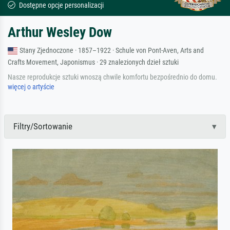
Dostępne opcje personalizacji
Arthur Wesley Dow
Stany Zjednoczone · 1857–1922 · Schule von Pont-Aven, Arts and
Crafts Movement, Japonismus · 29 znalezionych dzieł sztuki
Nasze reprodukcje sztuki wnoszą chwile komfortu bezpośrednio do domu.
więcej o artyście
Filtry/Sortowanie