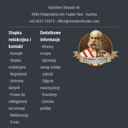
Kärntner Strasse 46
9586 Finkenstein am Faaker See · Austria
+43 4257 29415 · office@meisterdrucke.com
Stopka
Dodatkowe
redakcyjna i
informacje
kontakt
· Własny
· Kontakt
motyw
· Stopka
· Sprzedaj
redakcyjna
swoją sztukę
· Regulamin
· Jakość
· Ochrona
· Zdjęcia
danych
naszej pracy
· Prawo do
· Vouchery
odstąpienia
· Zamów
od umowy
próbkę
· Reklamacje
· O nas