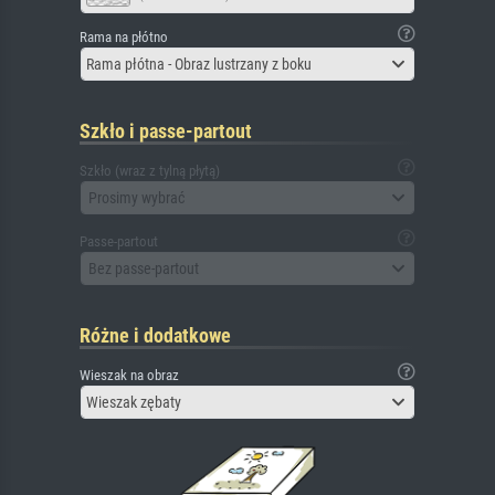
Rama na płótno
Rama płótna - Obraz lustrzany z boku
Szkło i passe-partout
Szkło (wraz z tylną płytą)
Prosimy wybrać
Passe-partout
Bez passe-partout
Różne i dodatkowe
Wieszak na obraz
Wieszak zębaty