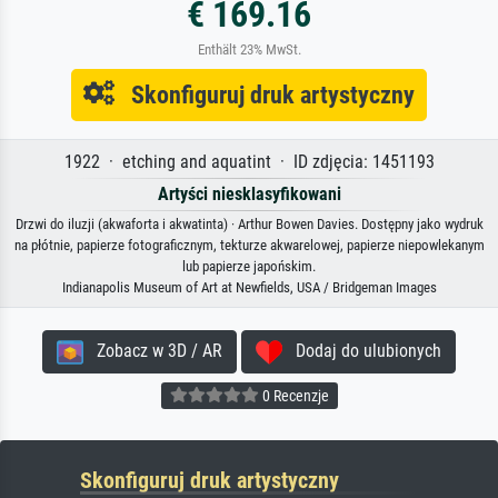
€ 169.16
Enthält 23% MwSt.
Skonfiguruj druk artystyczny
1922 · etching and aquatint · ID zdjęcia: 1451193
Artyści niesklasyfikowani
Drzwi do iluzji (akwaforta i akwatinta) · Arthur Bowen Davies. Dostępny jako wydruk
na płótnie, papierze fotograficznym, tekturze akwarelowej, papierze niepowlekanym
lub papierze japońskim.
Indianapolis Museum of Art at Newfields, USA / Bridgeman Images
Zobacz w 3D / AR
Dodaj do ulubionych
0 Recenzje
Skonfiguruj druk artystyczny