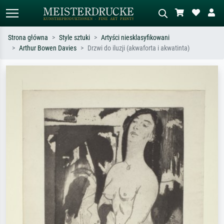
Strona główna
Style sztuki
Artyści niesklasyfikowani
Arthur Bowen Davies
Drzwi do iluzji (akwaforta i akwatinta)
Wyszukiwanie standardowe
Wyszukiwanie obrazów AI
Szukaj wg artysty, tytułu lub stylu – np.
Opisz scenę – np. zielona łąka,
Monet, Gwiaździsta noc,
abstrakcja z czerwienią, ciemny olej,
impresjonizm, fala Hokusaia, akt.
stojący akt obok drzewa.