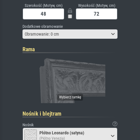
Szerokość (Motyw, cm)
Wysokość (Motyw, cm)
Dodatkowe obramowanie
Obramowanie: 0 cm
Rama
Nośnik i blejtram
Nośnik
Płótno Leonardo (satyna)
(Płótno Venezia)