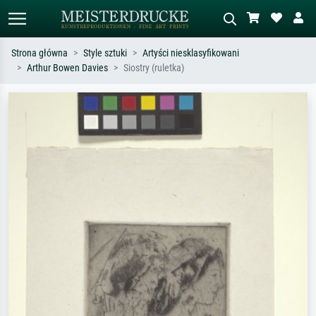
Strona główna
Style sztuki
Artyści niesklasyfikowani
Arthur Bowen Davies
Siostry (ruletka)
Wyszukiwanie standardowe
Wyszukiwanie obrazów AI
Szukaj wg artysty, tytułu lub stylu – np.
Opisz scenę – np. zielona łąka,
Monet, Gwiaździsta noc,
abstrakcja z czerwienią, ciemny olej,
impresjonizm, fala Hokusaia, akt.
stojący akt obok drzewa.