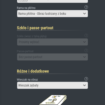
Rama na płótno
Rama płótna - Obraz lustrzany z boku
Szkło i passe-partout
Szkło (wraz z tylną płytą)
Prosimy wybrać
Passe-partout
Bez passe-partout
Różne i dodatkowe
Wieszak na obraz
Wieszak zębaty