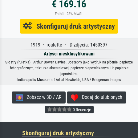
€ 169.16
Enthält 23% MwSt.
Skonfiguruj druk artystyczny
1919 · roulette · ID zdjęcia: 1450397
Artyści niesklasyfikowani
Siostry (ruletka) · Arthur Bowen Davies. Dostępny jako wydruk na płótnie, papierze
fotograficznym, tekturze akwarelowej, papierze niepowlekanym lub papierze
japońskim.
Indianapolis Museum of Art at Newfields, USA / Bridgeman Images
Zobacz w 3D / AR
Dodaj do ulubionych
0 Recenzje
Skonfiguruj druk artystyczny