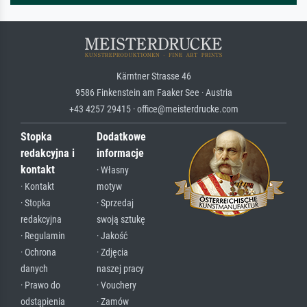
Kärntner Strasse 46
9586 Finkenstein am Faaker See · Austria
+43 4257 29415 · office@meisterdrucke.com
Stopka
Dodatkowe
redakcyjna i
informacje
kontakt
· Własny
· Kontakt
motyw
· Stopka
· Sprzedaj
redakcyjna
swoją sztukę
· Regulamin
· Jakość
· Ochrona
· Zdjęcia
danych
naszej pracy
· Prawo do
· Vouchery
odstąpienia
· Zamów