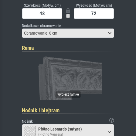
Szerokość (Motyw, cm)
Wysokość (Motyw, cm)
Dodatkowe obramowanie
Obramowanie: 0 cm
Rama
Nośnik i blejtram
Nośnik
Płótno Leonardo (satyna)
(Płótno Venezia)