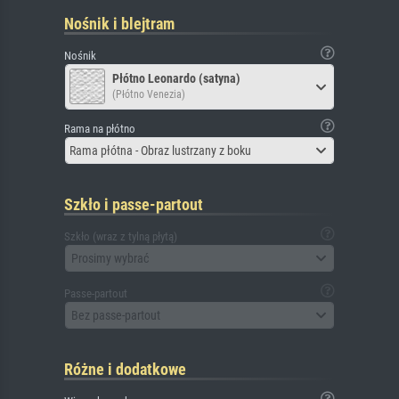
Nośnik i blejtram
Nośnik
Płótno Leonardo (satyna)
(Płótno Venezia)
Rama na płótno
Rama płótna - Obraz lustrzany z boku
Szkło i passe-partout
Szkło (wraz z tylną płytą)
Prosimy wybrać
Passe-partout
Bez passe-partout
Różne i dodatkowe