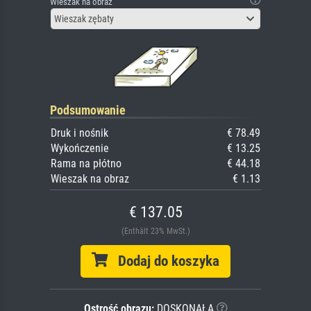
Wieszak na obraz
Wieszak zębaty
Podsumowanie
Druk i nośnik
€ 78.49
Wykończenie
€ 13.25
Rama na płótno
€ 44.18
Wieszak na obraz
€ 1.13
€ 137.05
(Enthält 23% MwSt.)
Dodaj do koszyka
Ostrość obrazu:
DOSKONAŁA