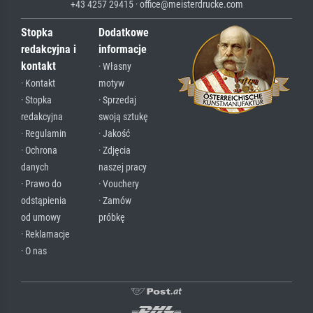
+43 4257 29415 · office@meisterdrucke.com
Stopka
Dodatkowe
redakcyjna i
informacje
kontakt
· Własny
· Kontakt
motyw
· Stopka
· Sprzedaj
redakcyjna
swoją sztukę
· Regulamin
· Jakość
· Ochrona
· Zdjęcia
danych
naszej pracy
· Prawo do
· Vouchery
odstąpienia
· Zamów
od umowy
próbkę
· Reklamacje
· O nas