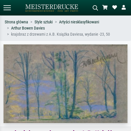
Strona główna
Style sztuki
Artyści niesklasyfikowani
Arthur Bowen Davies
Wyszukiwanie standardowe
Wyszukiwanie obrazów AI
krajobraz z drzewami z A.B. Książka Daviesa, wydanie -23, 50
Szukaj wg artysty, tytułu lub stylu – np.
Opisz scenę – np. zielona łąka,
Monet, Gwiaździsta noc,
abstrakcja z czerwienią, ciemny olej,
impresjonizm, fala Hokusaia, akt.
stojący akt obok drzewa.