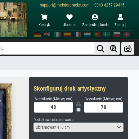
support@meisterdrucke.com · 0043 4257 29415
Koszyk
Ulubione
Zarejestruj konto
Zaloguj
Skonfiguruj druk artystyczny
Szerokość (Motyw, cm)
Wysokość (Motyw, cm)
Dodatkowe obramowanie
Obramowanie: 0 cm