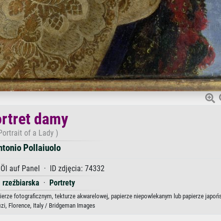
rtret damy
Portrait of a Lady )
ntonio Pollaiuolo
l auf Panel · ID zdjęcia: 74332
 rzeźbiarska
·
Portrety
pierze fotograficznym, tekturze akwarelowej, papierze niepowlekanym lub papierze japoń
fizi, Florence, Italy / Bridgeman Images