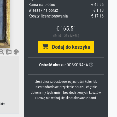
Rama na płótno
€ 46.96
Wieszak na obraz
€ 1.13
Koszty licencjonowania
€ 17.16
€ 165.51
(Enthält 23% MwSt.)
Dodaj do koszyka
Ostrość obrazu:
DOSKONAŁA
Jeśli chcesz dostosować jasność i kolor lub
niestandardowe przycięcie obrazu, chętnie
dokonamy tych zmian bez dodatkowych kosztów.
Proszę nie wahaj się skontaktować z nami.
skim.