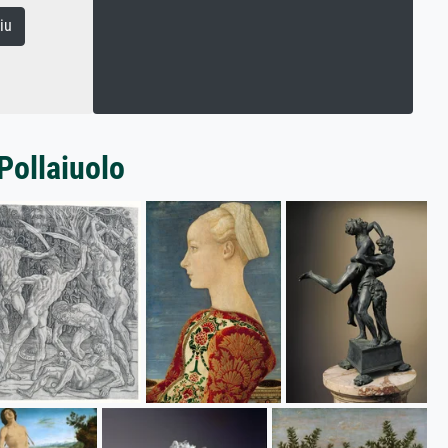
iu
Pollaiuolo