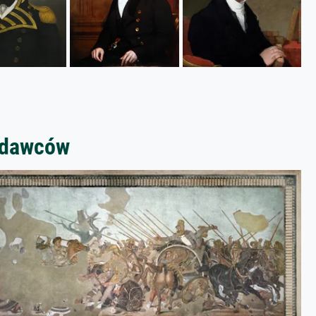
zedawców