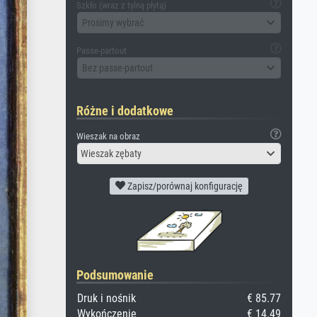
Szkło (wraz z tylną płytą)
Prosimy wybrać
Passe-partout
Bez passe-partout
Różne i dodatkowe
Wieszak na obraz
Wieszak zębaty
Zapisz/porównaj konfigurację
Podsumowanie
Druk i nośnik
€ 85.77
Wykończenie
€ 14.49