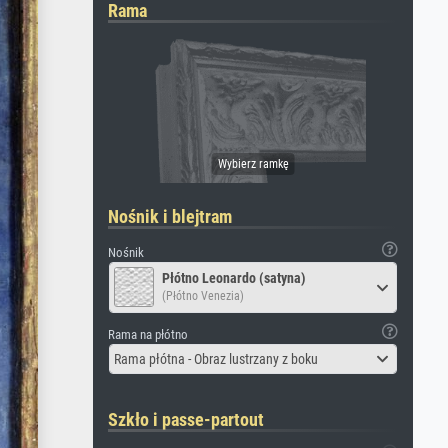
Rama
Nośnik i blejtram
Nośnik
Płótno Leonardo (satyna)
(Płótno Venezia)
Rama na płótno
Rama płótna - Obraz lustrzany z boku
Szkło i passe-partout