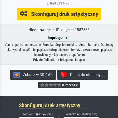
Enthält 23% MwSt.
Skonfiguruj druk artystyczny
Niedatowane · ID zdjęcia: 1582588
Impresjonizm
Vanity - portret narzeczonej Romako, Sophie Koelbl ... · Anton Romako. Dostępny
jako wydruk na płótnie, papierze fotograficznym, tekturze akwarelowej, papierze
niepowlekanym lub papierze japońskim.
Private Collection / Bridgeman Images
Zobacz w 3D / AR
Dodaj do ulubionych
0 Recenzje
Skonfiguruj druk artystyczny
Szerokość (Motyw, cm)
Wysokość (Motyw, cm)