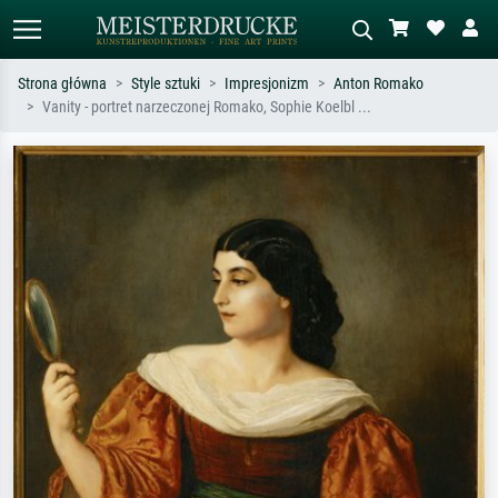
Strona główna
Style sztuki
Impresjonizm
Anton Romako
Vanity - portret narzeczonej Romako, Sophie Koelbl ...
Wyszukiwanie standardowe
Wyszukiwanie obrazów AI
Szukaj wg artysty, tytułu lub stylu – np.
Opisz scenę – np. zielona łąka,
Monet, Gwiaździsta noc,
abstrakcja z czerwienią, ciemny olej,
impresjonizm, fala Hokusaia, akt.
stojący akt obok drzewa.