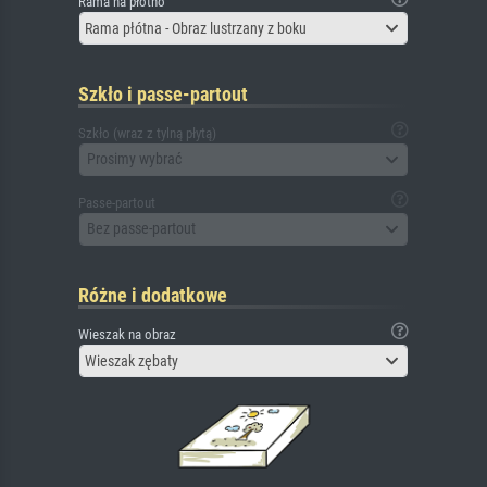
Rama na płótno
Rama płótna - Obraz lustrzany z boku
Szkło i passe-partout
Szkło (wraz z tylną płytą)
Prosimy wybrać
Passe-partout
Bez passe-partout
Różne i dodatkowe
Wieszak na obraz
Wieszak zębaty