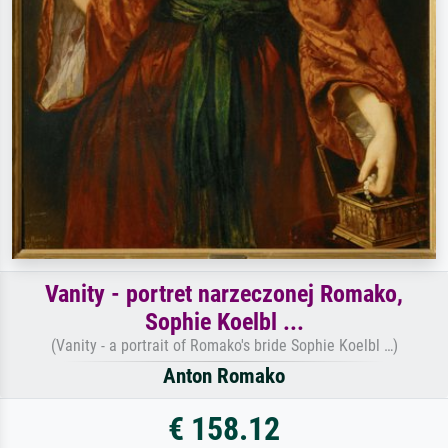
Vanity - portret narzeczonej Romako,
Sophie Koelbl ...
(Vanity - a portrait of Romako's bride Sophie Koelbl …)
Anton Romako
€ 158.12