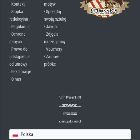
· Kontakt
motyw
· Stopka
· Sprzedaj
redakcyjna
swoją sztukę
· Regulamin
· Jakość
· Ochrona
· Zdjęcia
danych
naszej pracy
· Prawo do
· Vouchery
odstąpienia
· Zamów
od umowy
próbkę
· Reklamacje
· O nas
Polska