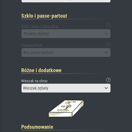
Szkło i passe-partout
Szkło (wraz z tylną płytą)
Prosimy wybrać
Passe-partout
Bez passe-partout
Różne i dodatkowe
Wieszak na obraz
Wieszak zębaty
Podsumowanie