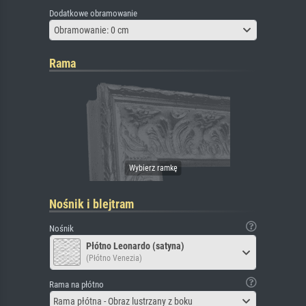
Dodatkowe obramowanie
Obramowanie: 0 cm
Rama
Nośnik i blejtram
Nośnik
Płótno Leonardo (satyna)
(Płótno Venezia)
Rama na płótno
Rama płótna - Obraz lustrzany z boku