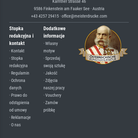
Kärntner Strasse 46
9586 Finkenstein am Faaker See · Austria
+43 4257 29415 · office@meisterdrucke.com
Stopka
Dodatkowe
redakcyjna i
informacje
kontakt
· Własny
· Kontakt
motyw
· Stopka
· Sprzedaj
redakcyjna
swoją sztukę
· Regulamin
· Jakość
· Ochrona
· Zdjęcia
danych
naszej pracy
· Prawo do
· Vouchery
odstąpienia
· Zamów
od umowy
próbkę
· Reklamacje
· O nas