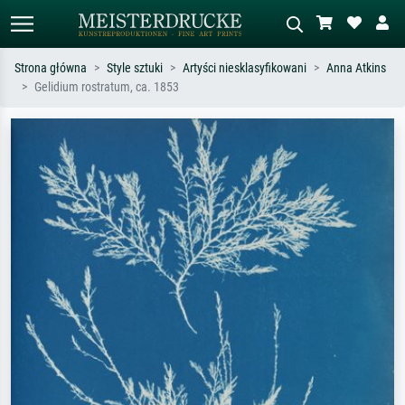
Strona główna
Style sztuki
Artyści niesklasyfikowani
Anna Atkins
Gelidium rostratum, ca. 1853
Wyszukiwanie standardowe
Wyszukiwanie obrazów AI
Szukaj wg artysty, tytułu lub stylu – np.
Opisz scenę – np. zielona łąka,
Monet, Gwiaździsta noc,
abstrakcja z czerwienią, ciemny olej,
impresjonizm, fala Hokusaia, akt.
stojący akt obok drzewa.