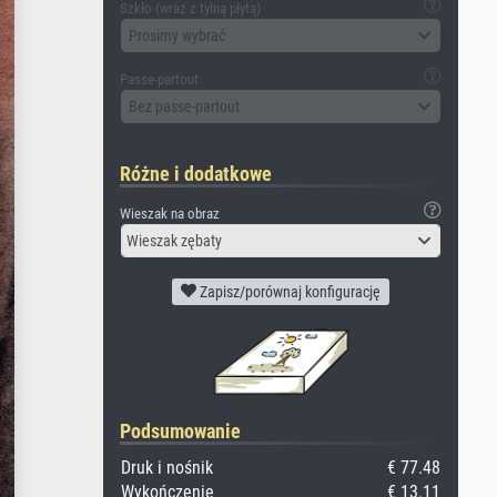
Szkło (wraz z tylną płytą)
Prosimy wybrać
Passe-partout
Bez passe-partout
Różne i dodatkowe
Wieszak na obraz
Wieszak zębaty
Zapisz/porównaj konfigurację
Podsumowanie
Druk i nośnik
€ 77.48
Wykończenie
€ 13.11