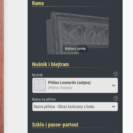
Rama
Nośnik i blejtram
Nośnik
Płótno Leonardo (satyna)
(Płótno Venezia)
Rama na płótno
Rama płótna - Obraz lustrzany z boku
Szkło i passe-partout