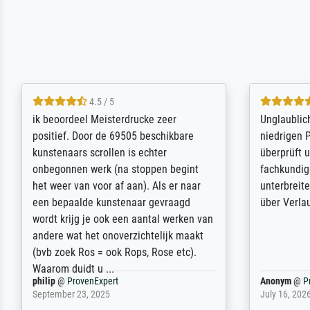
5 / 5
Die Zufriedenheit ist auch nicht dadurch
Excellent 
getrübt, dass das Bild entgegen einer
selection,
angegebenen Lieferanschrift (sollte
were easy, 
eine Überraschung für die normannische
the item it
Ehefrau sein zum Hochzeits- gleichzeitig
am based i
auch Geburtstag sein) doch nach zu
searching f
Hause zugestellt wurde.
impressed 
quality.
Jürgen
@
ProvenExpert
SJL
@
Prove
April 22, 2026
December 2,