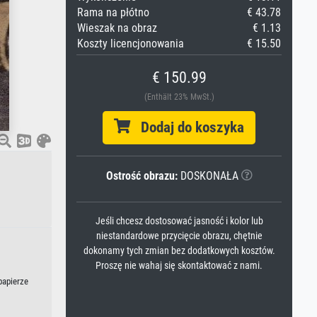
Rama na płótno
€ 43.78
Wieszak na obraz
€ 1.13
Koszty licencjonowania
€ 15.50
€ 150.99
(Enthält 23% MwSt.)
Dodaj do koszyka
Ostrość obrazu:
DOSKONAŁA
Jeśli chcesz dostosować jasność i kolor lub
niestandardowe przycięcie obrazu, chętnie
dokonamy tych zmian bez dodatkowych kosztów.
Proszę nie wahaj się skontaktować z nami.
papierze