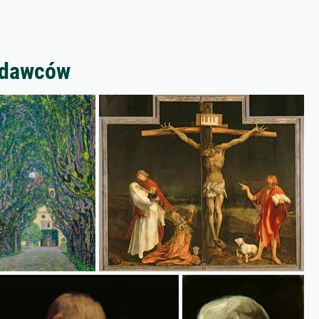
zedawców