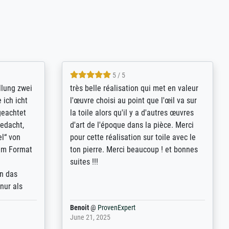
5 / 5
rives to
eine große Auswahl an Bildern und
d provides
deren Reproduktionsmöglichkeiten;
n the best
wurde sehr gut durch die einzelnen
ed by the
Bestellkriterien geführt, verständliche
st
Erklärungen, z.B. mit Bilddarstellungen,
 from, and
werde auf jeden Fall meine guten
 also with
Erfahrungen weitergeben.
t in that
ded!
Anonym
@
ProvenExpert
May 13, 2026