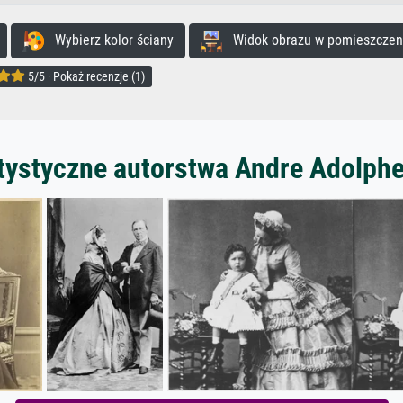
Wybierz kolor ściany
Widok obrazu w pomieszczen
5/5 · Pokaż recenzje (1)
rtystyczne autorstwa Andre Adolphe