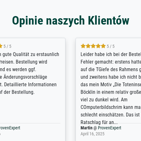
Opinie naszych Klientów
5 / 5
5 / 5
/ Highly recommended. The
The team at Meisterdrucke st
 ordering and payment process
meet its clients demands, an
shipping was efficient and
expert advice on how to obtai
self exceeds expectations. I
results for the prints request
n the UK and found the site
client. The company has a va
or a specific print - I am very
repertoire of prints to choose
with the service and the
will provide excellent service
regards to prints which are no
repertoire. Highly recommen
nExpert
Anonym
@
ProvenExpert
 2025
April 22, 2026