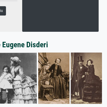
iu
 Eugene Disderi