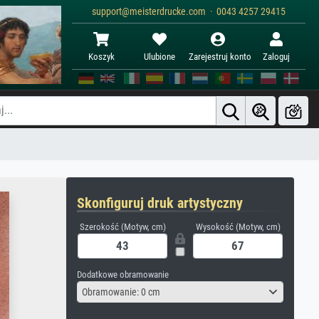
support@meisterdrucke.com · 0043 4257 29415
Koszyk
Ulubione
Zarejestruj konto
Zaloguj
Skonfiguruj druk artystyczny
Szerokość (Motyw, cm)
Wysokość (Motyw, cm)
Dodatkowe obramowanie
Obramowanie: 0 cm