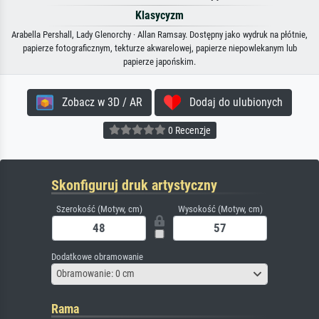
Klasycyzm
Arabella Pershall, Lady Glenorchy · Allan Ramsay. Dostępny jako wydruk na płótnie,
papierze fotograficznym, tekturze akwarelowej, papierze niepowlekanym lub
papierze japońskim.
Zobacz w 3D / AR
Dodaj do ulubionych
0 Recenzje
Skonfiguruj druk artystyczny
Szerokość (Motyw, cm)
Wysokość (Motyw, cm)
Dodatkowe obramowanie
Obramowanie: 0 cm
Rama