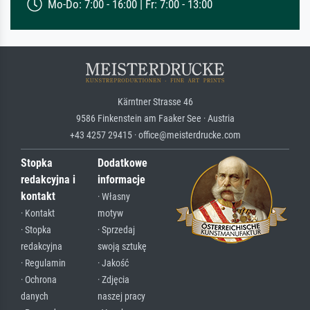
Mo-Do: 7:00 - 16:00 | Fr: 7:00 - 13:00
Kärntner Strasse 46
9586 Finkenstein am Faaker See · Austria
+43 4257 29415 · office@meisterdrucke.com
Stopka
Dodatkowe
redakcyjna i
informacje
kontakt
· Własny
· Kontakt
motyw
· Stopka
· Sprzedaj
redakcyjna
swoją sztukę
· Regulamin
· Jakość
· Ochrona
· Zdjęcia
danych
naszej pracy