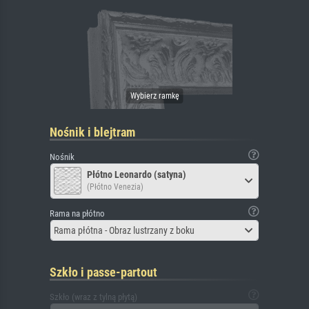
Nośnik i blejtram
Nośnik
Płótno Leonardo (satyna)
(Płótno Venezia)
Rama na płótno
Rama płótna - Obraz lustrzany z boku
Szkło i passe-partout
Szkło (wraz z tylną płytą)