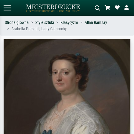
Strona główna
Style sztuki
Klasycyzm
Allan Ramsay
Arabella Pershall, Lady Glenorchy
Wyszukiwanie standardowe
Wyszukiwanie obrazów AI
Szukaj wg artysty, tytułu lub stylu – np.
Opisz scenę – np. zielona łąka,
Monet, Gwiaździsta noc,
abstrakcja z czerwienią, ciemny olej,
impresjonizm, fala Hokusaia, akt.
stojący akt obok drzewa.