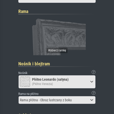
Rama
Nośnik i blejtram
Nośnik
Płótno Leonardo (satyna)
(Płótno Venezia)
Rama na płótno
Rama płótna - Obraz lustrzany z boku