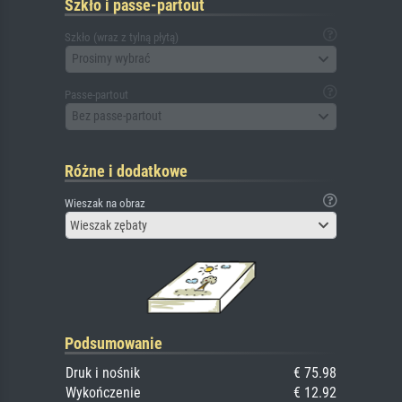
Szkło i passe-partout
Szkło (wraz z tylną płytą)
Prosimy wybrać
Passe-partout
Bez passe-partout
Różne i dodatkowe
Wieszak na obraz
Wieszak zębaty
Podsumowanie
Druk i nośnik
€ 75.98
Wykończenie
€ 12.92