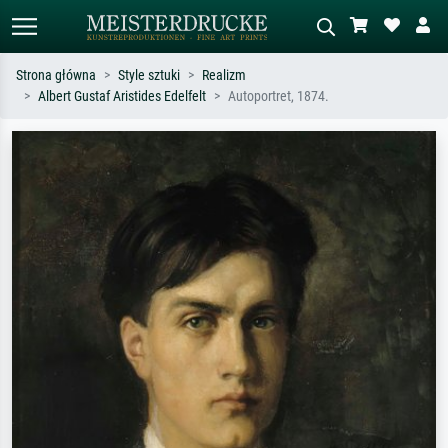
Strona główna
Style sztuki
Realizm
Albert Gustaf Aristides Edelfelt
Autoportret, 1874.
Wyszukiwanie standardowe
Wyszukiwanie obrazów AI
Szukaj wg artysty, tytułu lub stylu – np.
Opisz scenę – np. zielona łąka,
Monet, Gwiaździsta noc,
abstrakcja z czerwienią, ciemny olej,
impresjonizm, fala Hokusaia, akt.
stojący akt obok drzewa.