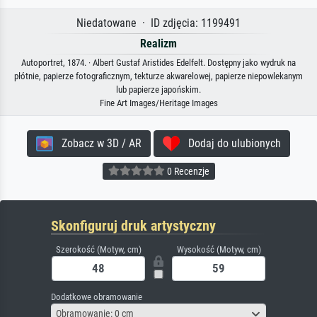
Niedatowane · ID zdjęcia: 1199491
Realizm
Autoportret, 1874. · Albert Gustaf Aristides Edelfelt. Dostępny jako wydruk na
płótnie, papierze fotograficznym, tekturze akwarelowej, papierze niepowlekanym
lub papierze japońskim.
Fine Art Images/Heritage Images
Zobacz w 3D / AR
Dodaj do ulubionych
0 Recenzje
Skonfiguruj druk artystyczny
Szerokość (Motyw, cm)
Wysokość (Motyw, cm)
Dodatkowe obramowanie
Obramowanie: 0 cm