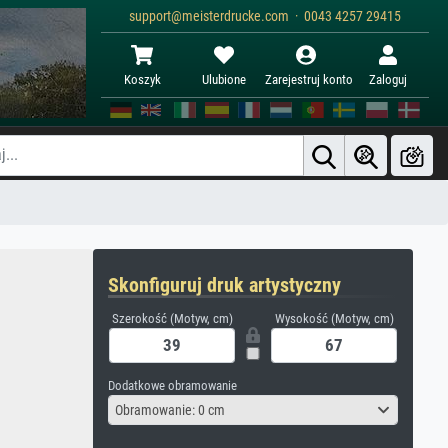
support@meisterdrucke.com · 0043 4257 29415
Koszyk
Ulubione
Zarejestruj konto
Zaloguj
Skonfiguruj druk artystyczny
Szerokość (Motyw, cm)
Wysokość (Motyw, cm)
Dodatkowe obramowanie
Obramowanie: 0 cm