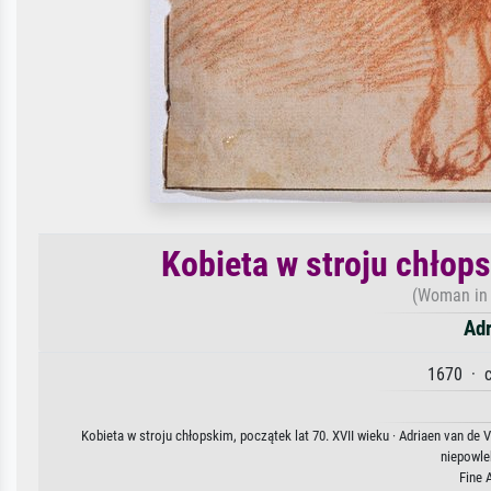
Kobieta w stroju chłops
(Woman in 
Adr
1670 · c
Kobieta w stroju chłopskim, początek lat 70. XVII wieku · Adriaen van de 
niepowle
Fine 