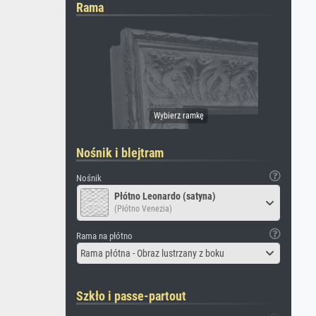
Rama
Nośnik i blejtram
Nośnik
Płótno Leonardo (satyna)
(Płótno Venezia)
Rama na płótno
Rama płótna - Obraz lustrzany z boku
Szkło i passe-partout