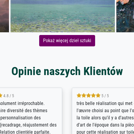
Pokaż więcej dzieł sztuki
Opinie naszych Klientów
5 / 5
4 / 5
bin sehr über die Qualität
De levering door Bpost was a
Diese Drucke haben all´meine
desastreus. De gemelde lever
n übertroffen. Desgleichen
sloeg nergens op. Er werd nie
 der Bestellung. Grosses
aangebeld en niet geleverd o
t.
voorziene dag. Er werd ook g