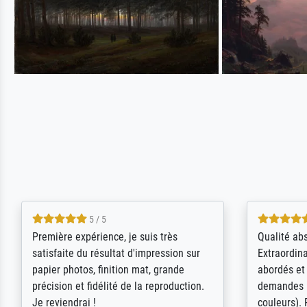
4.5 / 5
ik beoordeel Meisterdrucke zeer
Wow....ich 
positief. Door de 69505 beschikbare
erstaunt. 
kunstenaars scrollen is echter
Erwartunge
onbegonnen werk (na stoppen begint
der Ablauf
het weer van voor af aan). Als er naar
Komplimen