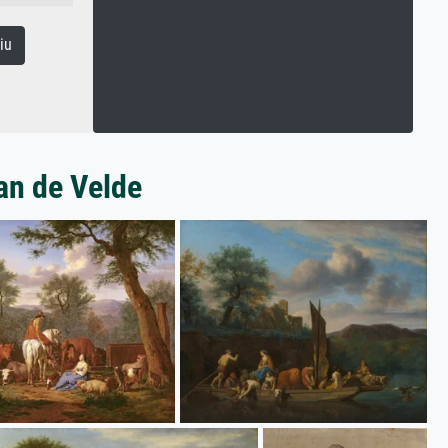
iu
an de Velde