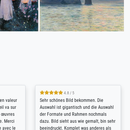
4.8 / 5
bsoluut
So, I ordered a large print of The
ingstijd
Annunciation by Fra Angelico from a
t
very large and popular American
p de
"art/poster" site advertising giclee print
een
quality. The quality for a large print was