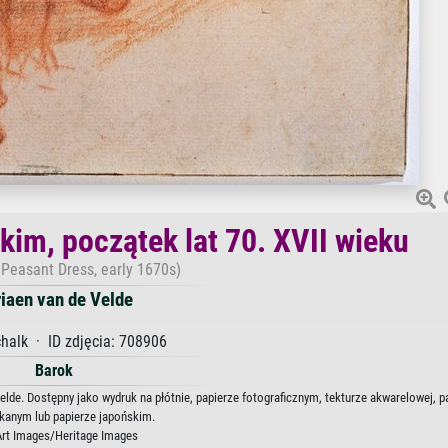
kim, początek lat 70. XVII wieku
Peasant Dress, early 1670s)
iaen van de Velde
halk · ID zdjęcia: 708906
Barok
Velde. Dostępny jako wydruk na płótnie, papierze fotograficznym, tekturze akwarelowej, p
kanym lub papierze japońskim.
Art Images/Heritage Images