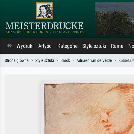
Wydruki
Artyści
Kategorie
Style sztuki
Rama
No
Strona główna
Style sztuki
Barok
Adriaen van de Velde
Kobieta w