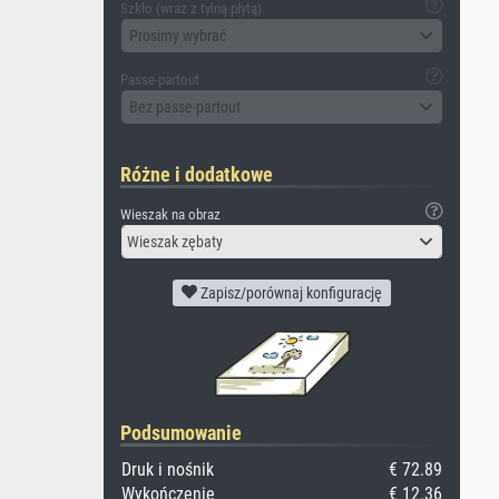
Szkło (wraz z tylną płytą)
Prosimy wybrać
Passe-partout
Bez passe-partout
Różne i dodatkowe
Wieszak na obraz
Wieszak zębaty
Zapisz/porównaj konfigurację
Podsumowanie
Druk i nośnik
€ 72.89
Wykończenie
€ 12.36