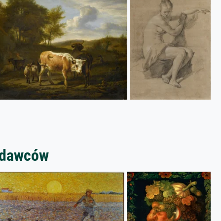
zedawców