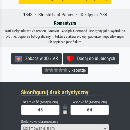
1843 · Bleistift auf Papier · ID zdjęcia: 234
Romantyzm
Kari Helgesdatter Vasenden, Granvin · Adolph Tidemand. Dostępny jako wydruk na
płótnie, papierze fotograficznym, tekturze akwarelowej, papierze niepowlekanym
lub papierze japońskim.
Zobacz w 3D / AR
Dodaj do ulubionych
0 Recenzje
Skonfiguruj druk artystyczny
Szerokość (Motyw, cm)
Wysokość (Motyw, cm)
Dodatkowe obramowanie
Obramowanie: 0 cm