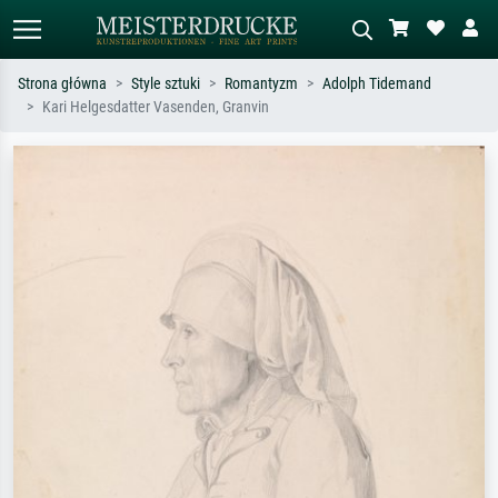
Strona główna
Style sztuki
Romantyzm
Adolph Tidemand
Kari Helgesdatter Vasenden, Granvin
Wyszukiwanie standardowe
Wyszukiwanie obrazów AI
Szukaj wg artysty, tytułu lub stylu – np.
Opisz scenę – np. zielona łąka,
Monet, Gwiaździsta noc,
abstrakcja z czerwienią, ciemny olej,
impresjonizm, fala Hokusaia, akt.
stojący akt obok drzewa.