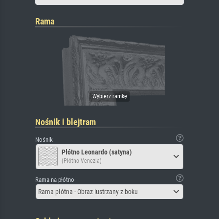
Rama
Nośnik i blejtram
Nośnik
Płótno Leonardo (satyna)
(Płótno Venezia)
Rama na płótno
Rama płótna - Obraz lustrzany z boku