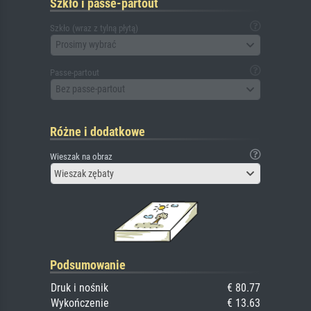
Szkło i passe-partout
Szkło (wraz z tylną płytą)
Prosimy wybrać
Passe-partout
Bez passe-partout
Różne i dodatkowe
Wieszak na obraz
Wieszak zębaty
Podsumowanie
Druk i nośnik
€ 80.77
Wykończenie
€ 13.63