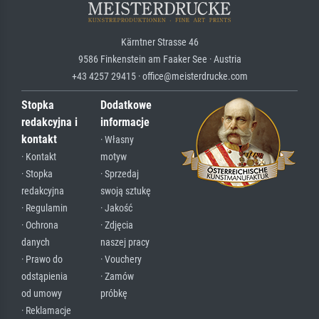
Kärntner Strasse 46
9586 Finkenstein am Faaker See · Austria
+43 4257 29415 · office@meisterdrucke.com
Stopka
Dodatkowe
redakcyjna i
informacje
kontakt
· Własny
· Kontakt
motyw
· Stopka
· Sprzedaj
redakcyjna
swoją sztukę
· Regulamin
· Jakość
· Ochrona
· Zdjęcia
danych
naszej pracy
· Prawo do
· Vouchery
odstąpienia
· Zamów
od umowy
próbkę
· Reklamacje