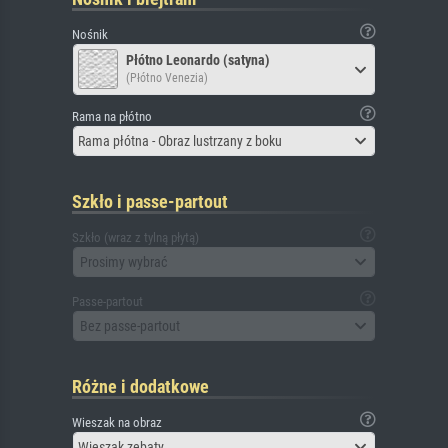
Nośnik
Płótno Leonardo (satyna)
(Płótno Venezia)
Rama na płótno
Rama płótna - Obraz lustrzany z boku
Szkło i passe-partout
Szkło (wraz z tylną płytą)
Prosimy wybrać
Passe-partout
Bez passe-partout
Różne i dodatkowe
Wieszak na obraz
Wieszak zębaty