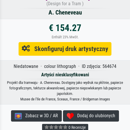
(Design for a Tram )
A. Cheneveau
€ 154.27
Enthält 23% MwSt.
Skonfiguruj druk artystyczny
Niedatowane · colour lithograph · ID zdjęcia: 564674
Artyści niesklasyfikowani
Projekt dla tramwaju · A. Cheneveau. Dostępny jako wydruk na płótnie, papierze
fotograficznym, tekturze akwarelowej, papierze niepowlekanym lub papierze
japońskim.
Musee de l'Ile de France, Sceaux, France / Bridgeman Images
Zobacz w 3D / AR
Dodaj do ulubionych
0 Recenzje