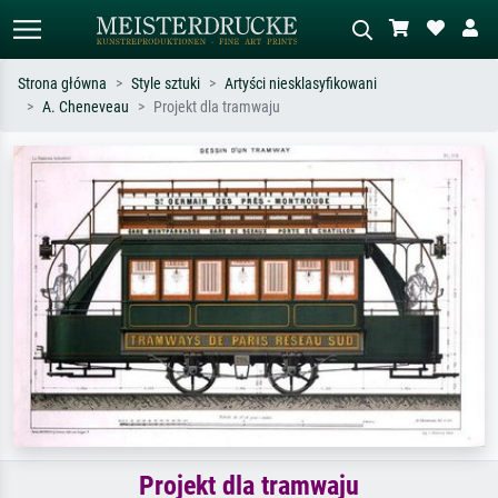
Strona główna
Style sztuki
Artyści niesklasyfikowani
A. Cheneveau
Projekt dla tramwaju
Wyszukiwanie standardowe
Wyszukiwanie obrazów AI
Szukaj wg artysty, tytułu lub stylu – np.
Opisz scenę – np. zielona łąka,
Monet, Gwiaździsta noc,
abstrakcja z czerwienią, ciemny olej,
impresjonizm, fala Hokusaia, akt.
stojący akt obok drzewa.
Projekt dla tramwaju