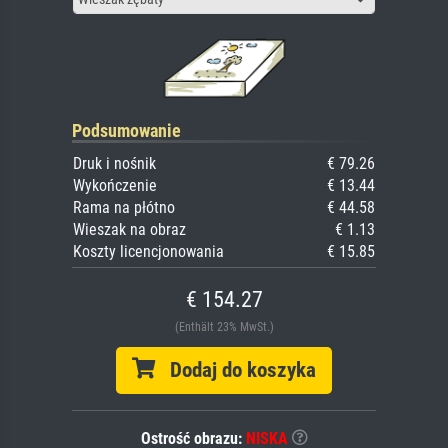
Podsumowanie
Druk i nośnik
€ 79.26
Wykończenie
€ 13.44
Rama na płótno
€ 44.58
Wieszak na obraz
€ 1.13
Koszty licencjonowania
€ 15.85
€ 154.27
(Enthält 23% MwSt.)
Dodaj do koszyka
Ostrość obrazu:
NISKA