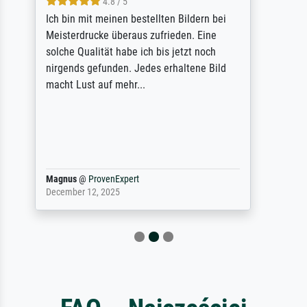
5 / 5
Rundum positive Erfahrung. Die Ausführung
des Auftrags hat eine Weile gedauert, die
angekündigte Lieferzeit wurde aber
letztlich sogar etwas unterschritten. Die
Qualität des Papiers und des Drucks
(Farben, Details usw.) ist nicht nur gut,
sondern hervorragend. Selbst ein Druck ist
damit ein Kunstwerk im eigenen Sinne.
Definitiv den Pre...
Dr.
@
ProvenExpert
February 3, 2026