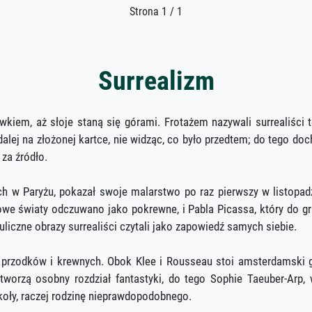
Strona 1 / 1
Surrealizm
kiem, aż słoje staną się górami. Frotażem nazywali surrealiści tę
alej na złożonej kartce, nie widząc, co było przedtem; do tego do
 za źródło.
h w Paryżu, pokazał swoje malarstwo po raz pierwszy w listopadz
we światy odczuwano jako pokrewne, i Pabla Picassa, który do grupy
czne obrazy surrealiści czytali jako zapowiedź samych siebie.
przodków i krewnych. Obok Klee i Rousseau stoi amsterdamski 
worzą osobny rozdział fantastyki, do tego Sophie Taeuber-Arp, 
oły, raczej rodzinę nieprawdopodobnego.