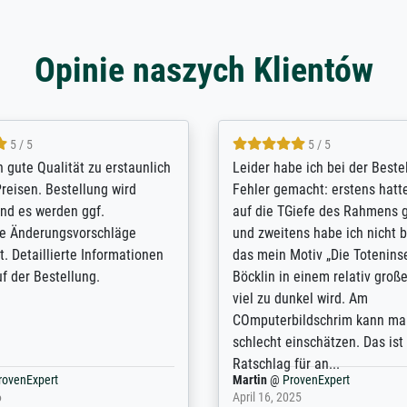
Opinie naszych Klientów
5 / 5
5 / 5
/ Highly recommended. The
The team at Meisterdrucke st
 ordering and payment process
meet its clients demands, an
shipping was efficient and
expert advice on how to obtai
self exceeds expectations. I
results for the prints request
n the UK and found the site
client. The company has a va
or a specific print - I am very
repertoire of prints to choose
with the service and the
will provide excellent service
regards to prints which are no
repertoire. Highly recommen
nExpert
Anonym
@
ProvenExpert
 2025
April 22, 2026