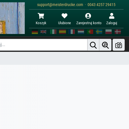
support@meisterdrucke.com · 0043 4257 29415
Koszyk
Ulubione
Zarejestruj konto
Zaloguj