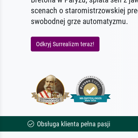
scenach o staromistrzowskiej prec
swobodnej grze automatyzmu.
Odkryj Surrealizm teraz!
Obsługa klienta pełna pasji