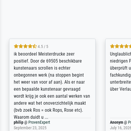
5 / 5
Die Zufriedenheit ist auch nicht dadurch
Excellent 
getrübt, dass das Bild entgegen einer
selection,
angegebenen Lieferanschrift (sollte
were easy, 
eine Überraschung für die normannische
the item it
Ehefrau sein zum Hochzeits- gleichzeitig
am based i
auch Geburtstag sein) doch nach zu
searching f
Hause zugestellt wurde.
impressed 
quality.
Jürgen
@
ProvenExpert
SJL
@
Prove
April 22, 2026
December 2,