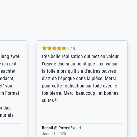
5 / 5
rives to
eine große Auswahl an Bildern und
d provides
deren Reproduktionsmöglichkeiten;
n the best
wurde sehr gut durch die einzelnen
ed by the
Bestellkriterien geführt, verständliche
st
Erklärungen, z.B. mit Bilddarstellungen,
 from, and
werde auf jeden Fall meine guten
 also with
Erfahrungen weitergeben.
t in that
ded!
Anonym
@
ProvenExpert
May 13, 2026