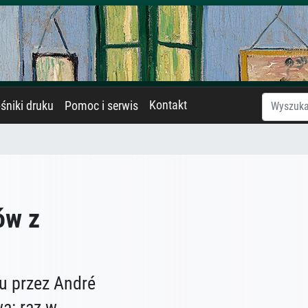
Kontakt
śniki druku
Pomoc i serwis
ów z
u przez André
wą: raz w