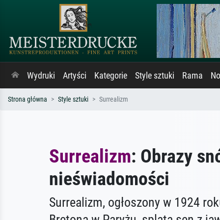
Wydruki
Artyści
Kategorie
Style sztuki
Rama
No
Strona główna
Style sztuki
Surrealizm
Surrealizm
: Obrazy sn
nieświadomości
Surrealizm, ogłoszony w 1924 rok
Bretona w Paryżu, splata sen z ja