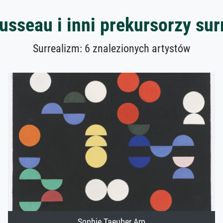
usseau i inni prekursorzy su
Surrealizm: 6 znalezionych artystów
Sophie Taeuber Arp