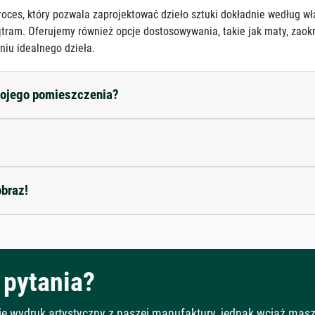
roces, który pozwala zaprojektować dzieło sztuki dokładnie według wł
jtram. Oferujemy również opcje dostosowywania, takie jak maty, zaokr
niu idealnego dzieła.
mojego pomieszczenia?
obraz!
pytania?
Cię wydruk artystyczny z naszej manufaktury, jednak wciąż mas