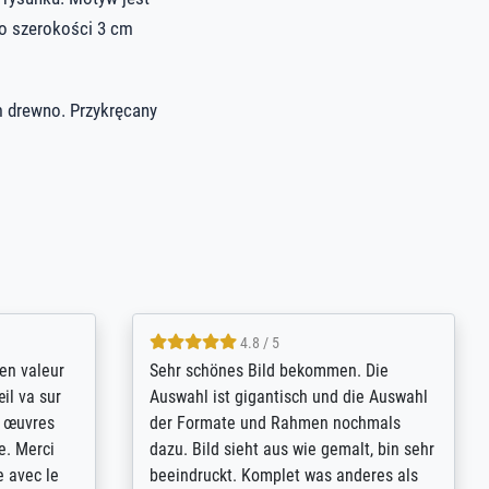
 o szerokości 3 cm
m drewno. Przykręcany
4.8 / 5
bsoluut
So, I ordered a large print of The
ingstijd
Annunciation by Fra Angelico from a
t
very large and popular American
p de
"art/poster" site advertising giclee print
een
quality. The quality for a large print was