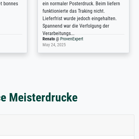
n over wat
atrocious. They refunded me when I sent
ebeuren.
pictures of the blurry print vs. a
Wikipedia commons representation.
They stated they couldn't do ...
Anonym
@
ProvenExpert
December 4, 2025
ce Meisterdrucke