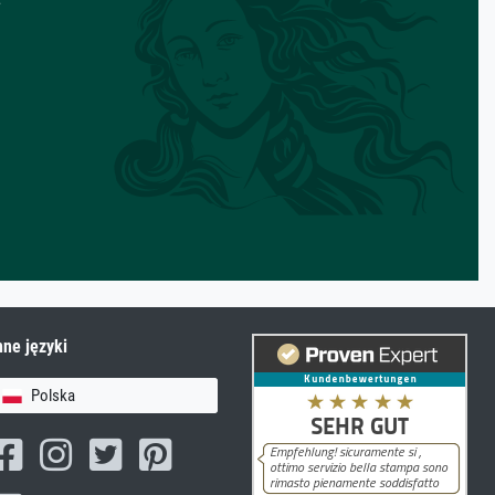
nne języki
Polska