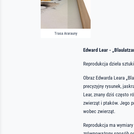
Trasa Ararauny
Edward Lear - „Blaulatza
Reprodukcja dzieła sztuki
Obraz Edwarda Leara „Blau
precyzyjny rysunek, jaskr
Lear, znany dziś często r
zwierząt i ptaków. Jego 
wobec zwierząt.
Reprodukcja ma wymiary 
zrównoważony sposób odda