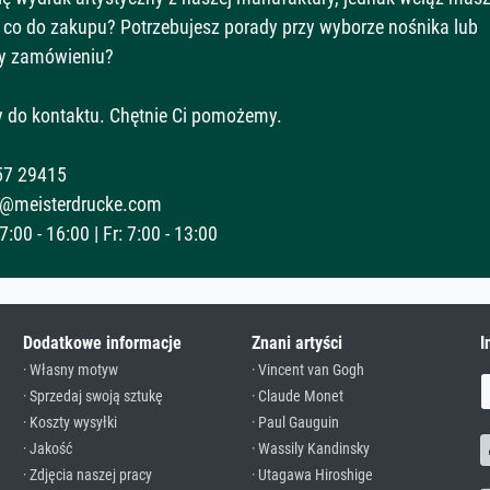
 co do zakupu? Potrzebujesz porady przy wyborze nośnika lub
y zamówieniu?
 do kontaktu. Chętnie Ci pomożemy.
57 29415
@meisterdrucke.com
:00 - 16:00 | Fr: 7:00 - 13:00
Dodatkowe informacje
Znani artyści
I
· Własny motyw
· Vincent van Gogh
· Sprzedaj swoją sztukę
· Claude Monet
· Koszty wysyłki
· Paul Gauguin
· Jakość
· Wassily Kandinsky
· Zdjęcia naszej pracy
· Utagawa Hiroshige