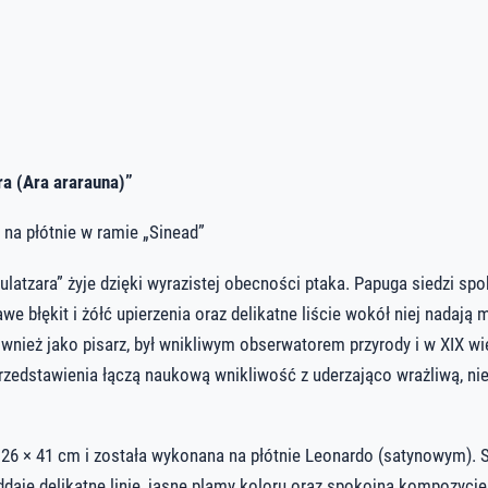
ra (Ara ararauna)”
 na płótnie w ramie „Sinead”
latzara” żyje dzięki wyrazistej obecności ptaka. Papuga siedzi spok
awe błękit i żółć upierzenia oraz delikatne liście wokół niej nadaj
ównież jako pisarz, był wnikliwym obserwatorem przyrody i w XIX wi
przedstawienia łączą naukową wnikliwość z uderzająco wrażliwą, ni
26 × 41 cm i została wykonana na płótnie Leonardo (satynowym). 
je delikatne linie, jasne plamy koloru oraz spokojną kompozycję