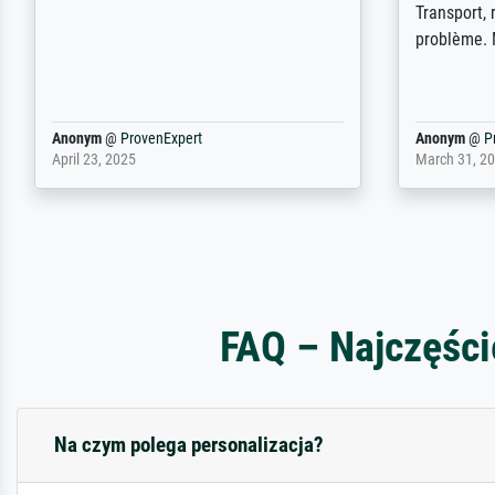
een bepaalde kunstenaar gevraagd
wordt krijg je ook een aantal werken van
andere wat het onoverzichtelijk maakt
(bvb zoek Ros = ook Rops, Rose etc).
Waarom duidt u ...
philip
@
ProvenExpert
Anonym
@
P
September 23, 2025
April 20, 202
FAQ – Najczęści
Na czym polega personalizacja?