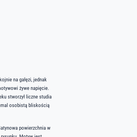
ojnie na gałęzi, jednak
ą motywowi żywe napięcie.
eku stworzył liczne studia
emal osobistą bliskością
Satynowa powierzchnia w
 rysunku. Motyw jest