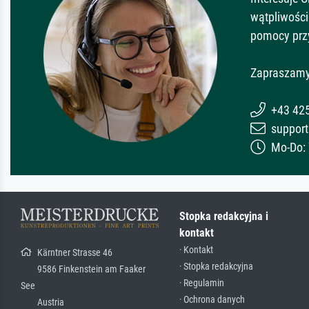
wątpliwości
pomocy prz
Zapraszamy
+43 42
support
Mo-Do: 7
Stopka redakcyjna i
kontakt
· Kontakt
Kärntner Strasse 46
· Stopka redakcyjna
9586 Finkenstein am Faaker
· Regulamin
See
· Ochrona danych
Austria