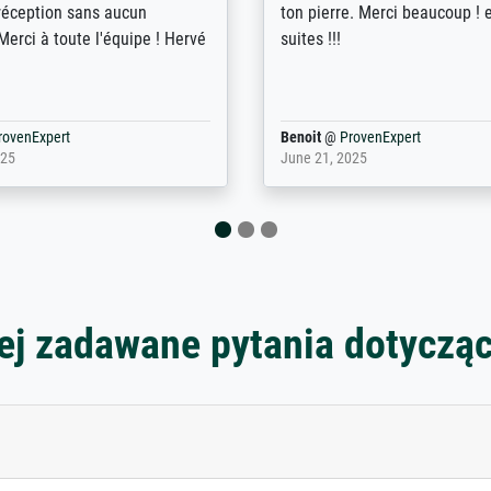
duidelijke informatie gegeve
er dan met het pakket ging g
Bpost absoluut te mijden
rovenExpert
Anonym
@
ProvenExpert
5
December 12, 2025
ej zadawane pytania dotyczą