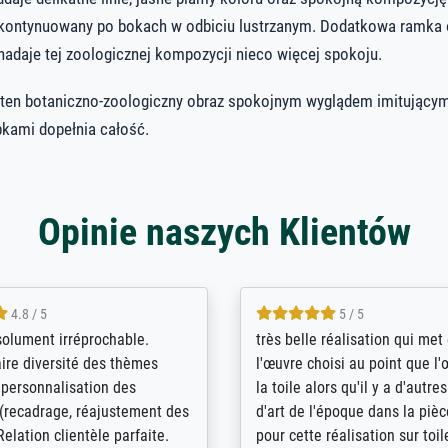
 i kontynuowany po bokach w odbiciu lustrzanym. Dodatkowa ramka
 nadaje tej zoologicznej kompozycji nieco więcej spokoju.
 ten botaniczno-zoologiczny obraz spokojnym wyglądem imitujący
bkami dopełnia całość.
Opinie naszych Klientów
5 / 5
4 / 5
bin sehr über die Qualität
De levering door Bpost was a
Diese Drucke haben all´meine
desastreus. De gemelde lever
n übertroffen. Desgleichen
sloeg nergens op. Er werd nie
 der Bestellung. Grosses
aangebeld en niet geleverd o
t.
voorziene dag. Er werd ook g