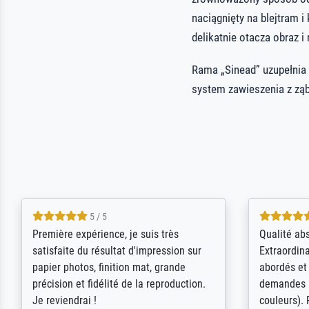
naciągnięty na blejtram
delikatnie otacza obraz i
Rama „Sinead” uzupełnia
system zawieszenia z zą
4.5 / 5
ik beoordeel Meisterdrucke zeer
Wow....ich 
positief. Door de 69505 beschikbare
erstaunt. 
kunstenaars scrollen is echter
Erwartunge
onbegonnen werk (na stoppen begint
der Ablauf
het weer van voor af aan). Als er naar
Komplimen