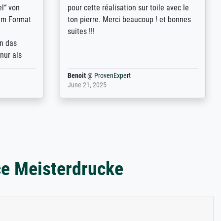
st
Erklärungen, z.B. mit Bilddarstellungen,
 from, and
werde auf jeden Fall meine guten
 also with
Erfahrungen weitergeben.
t in that
ded!
Anonym
@
ProvenExpert
May 13, 2026
ce Meisterdrucke