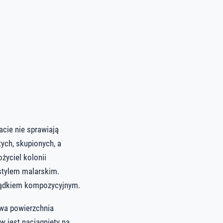
cie nie sprawiają
ych, skupionych, a
życiel kolonii
 stylem malarskim.
rządkiem kompozycyjnym.
owa powierzchnia
w jest naciągnięty na