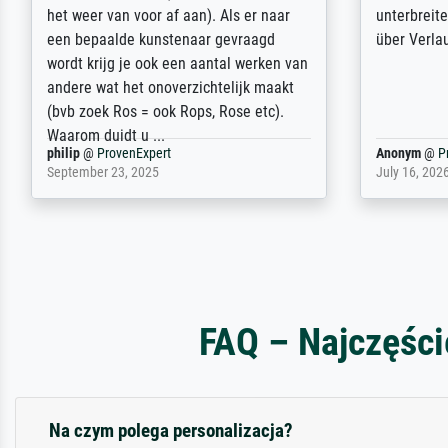
Ehefrau sein zum Hochzeits- gleichzeitig
am based i
auch Geburtstag sein) doch nach zu
searching f
Hause zugestellt wurde.
impressed 
quality.
Jürgen
@
ProvenExpert
SJL
@
Prove
April 22, 2026
December 2,
FAQ – Najczęści
Na czym polega personalizacja?