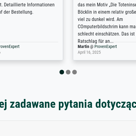
n the UK and found the site
client. The company has a va
or a specific print - I am very
repertoire of prints to choose
with the service and the
will provide excellent service
regards to prints which are no
repertoire. Highly recommen
nExpert
Anonym
@
ProvenExpert
 2025
April 22, 2026
ej zadawane pytania dotyczą