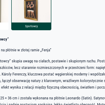
Sportowcy
towcy”
 na płótnie w złotej ramie „Fenja”
towcy” skupia uwagę na ciałach, postawie i skupionym ruchu. Posta
zkiców, lecz starannie rozmieszczonych w przestrzeni form: napięt
 Károly Ferenczy, kluczowa postać węgierskiej moderny i współzało
, łączył obserwację natury z klarownym, wrażliwym kolorystycznie
efekt wynika z relacji między fizyczną obecnością, światłem i po
5 × 36 cm i została wykonana na płótnie Leonardo (Satin). Satyn
jścia i nadaje postaciom spokojną, lekko świetlistą obecność. Moty