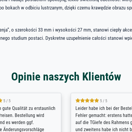
po bokach w odbiciu lustrzanym, dzięki czemu krawędzie obrazu sp
enja”, o szerokości 33 mm i wysokości 27 mm, stanowi ciepły akce
nego studium postaci. Dyskretne uzupełnienie całości stanowi wpi
Opinie naszych Klientów
5 / 5
5 / 5
/ Highly recommended. The
The team at Meisterdrucke st
 ordering and payment process
meet its clients demands, an
shipping was efficient and
expert advice on how to obtai
self exceeds expectations. I
results for the prints request