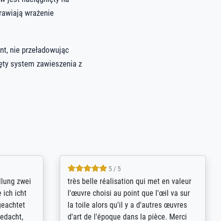
rawiają wrażenie
nt, nie przeładowując
ęty system zawieszenia z
5 / 5
rives to
eine große Auswahl an Bildern und
d provides
deren Reproduktionsmöglichkeiten;
n the best
wurde sehr gut durch die einzelnen
ed by the
Bestellkriterien geführt, verständliche