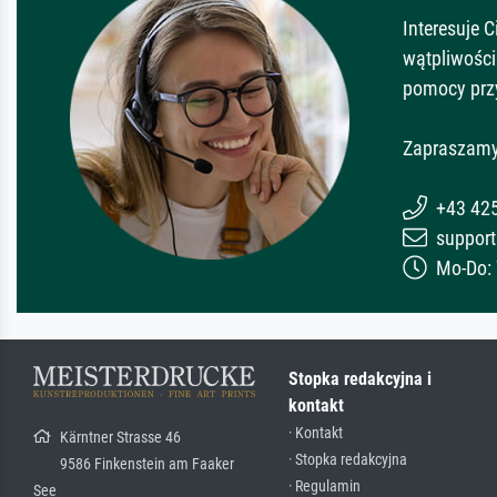
Interesuje 
wątpliwości
pomocy prz
Zapraszamy
+43 42
support
Mo-Do: 7
Stopka redakcyjna i
kontakt
· Kontakt
Kärntner Strasse 46
· Stopka redakcyjna
9586 Finkenstein am Faaker
· Regulamin
See