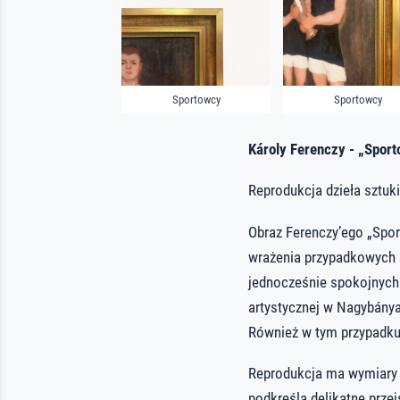
Sportowcy
Sportowcy
Károly Ferenczy - „Spor
Reprodukcja dzieła sztuki
Obraz Ferenczy’ego „Spor
wrażenia przypadkowych s
jednocześnie spokojnych.
artystycznej w Nagybánya
Również w tym przypadku 
Reprodukcja ma wymiary 2
podkreśla delikatne prze