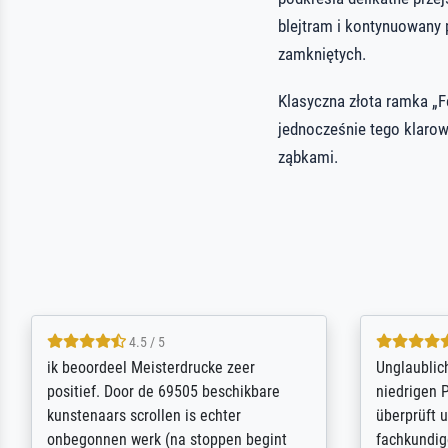
blejtram i kontynuowany 
zamkniętych.
Klasyczna złota ramka „F
jednocześnie tego klarow
ząbkami.
5 / 5
Die Zufriedenheit ist auch nicht dadurch
Excellent 
getrübt, dass das Bild entgegen einer
selection,
angegebenen Lieferanschrift (sollte
were easy, 
eine Überraschung für die normannische
the item it