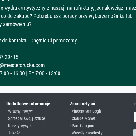
Cię wydruk artystyczny z naszej manufaktury, jednak wciąż mas
 co do zakupu? Potrzebujesz porady przy wyborze nośnika lub
y zamówieniu?
 do kontaktu. Chętnie Ci pomożemy.
57 29415
@meisterdrucke.com
:00 - 16:00 | Fr: 7:00 - 13:00
Dodatkowe informacje
Znani artyści
I
· Własny motyw
· Vincent van Gogh
· Sprzedaj swoją sztukę
· Claude Monet
· Koszty wysyłki
· Paul Gauguin
· Jakość
· Wassily Kandinsky