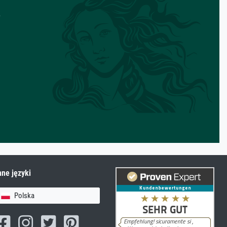
z
nne języki
Polska