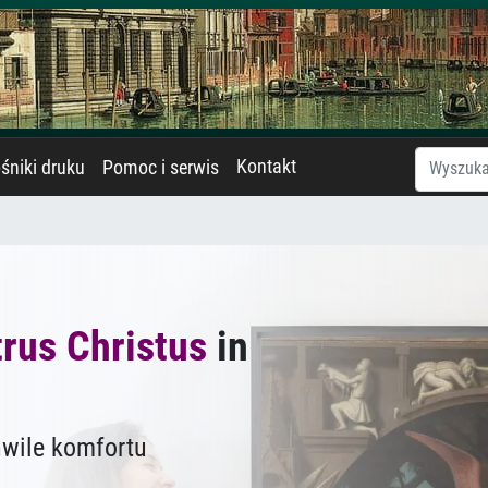
Kontakt
śniki druku
Pomoc i serwis
rus Christus
in
hwile komfortu