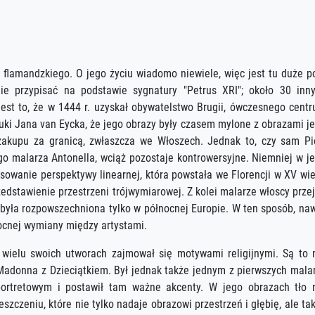
 flamandzkiego. O jego życiu wiadomo niewiele, więc jest tu duże p
e przypisać na podstawie sygnatury "Petrus XRI"; około 30 inn
jest to, że w 1444 r. uzyskał obywatelstwo Brugii, ówczesnego cent
uki Jana van Eycka, że jego obrazy były czasem mylone z obrazami j
akupu za granicą, zwłaszcza we Włoszech. Jednak to, czy sam Pi
go malarza Antonella, wciąż pozostaje kontrowersyjne. Niemniej w j
sowanie perspektywy linearnej, która powstała we Florencji w XV wi
edstawienie przestrzeni trójwymiarowej. Z kolei malarze włoscy przej
była rozpowszechniona tylko w północnej Europie. W ten sposób, na
ocnej wymiany między artystami.
 wielu swoich utworach zajmował się motywami religijnymi. Są to 
Madonna z Dzieciątkiem. Był jednak także jednym z pierwszych mala
portretowym i postawił tam ważne akcenty. W jego obrazach tło 
szczeniu, które nie tylko nadaje obrazowi przestrzeń i głębię, ale ta