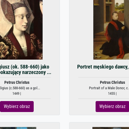
giusz (ok. 588-660) jako
Portret męskiego dawcy,
pokazujący narzeczony ...
Petrus Christus
Petrus Christus
Eligius (c.588-660) as a gol...
Portrait of a Male Donor, c
1449 |
1455 |
Wybierz obraz
Wybierz obraz