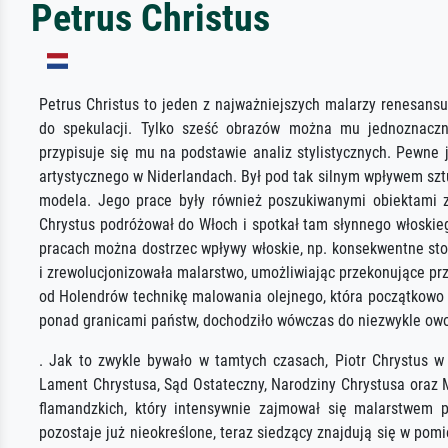
Petrus Christus
Petrus Christus to jeden z najważniejszych malarzy renesansu
do spekulacji. Tylko sześć obrazów można mu jednoznaczni
przypisuje się mu na podstawie analiz stylistycznych. Pewne 
artystycznego w Niderlandach. Był pod tak silnym wpływem szt
modela. Jego prace były również poszukiwanymi obiektami z
Chrystus podróżował do Włoch i spotkał tam słynnego włoskie
pracach można dostrzec wpływy włoskie, np. konsekwentne sto
i zrewolucjonizowała malarstwo, umożliwiając przekonujące prz
od Holendrów technikę malowania olejnego, która początkowo 
ponad granicami państw, dochodziło wówczas do niezwykle ow
. Jak to zwykle bywało w tamtych czasach, Piotr Chrystus w
Lament Chrystusa, Sąd Ostateczny, Narodziny Chrystusa oraz 
flamandzkich, który intensywnie zajmował się malarstwem 
pozostaje już nieokreślone, teraz siedzący znajdują się w pomie