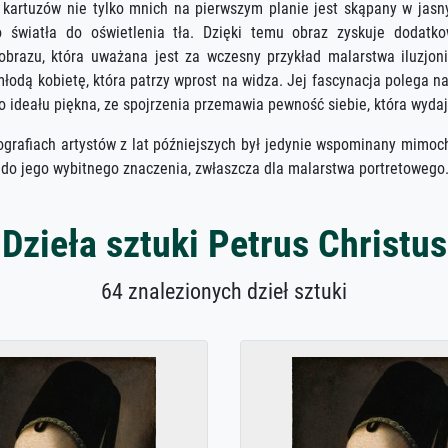
 kartuzów nie tylko mnich na pierwszym planie jest skąpany w jas
ło światła do oświetlenia tła. Dzięki temu obraz zyskuje dodatk
brazu, która uważana jest za wczesny przykład malarstwa iluzjon
łodą kobietę, która patrzy wprost na widza. Jej fascynacja polega 
 ideału piękna, ze spojrzenia przemawia pewność siebie, która wyda
iografiach artystów z lat późniejszych był jedynie wspominany mimo
co do jego wybitnego znaczenia, zwłaszcza dla malarstwa portretowego
Dzieła sztuki Petrus Christus
64 znalezionych dzieł sztuki