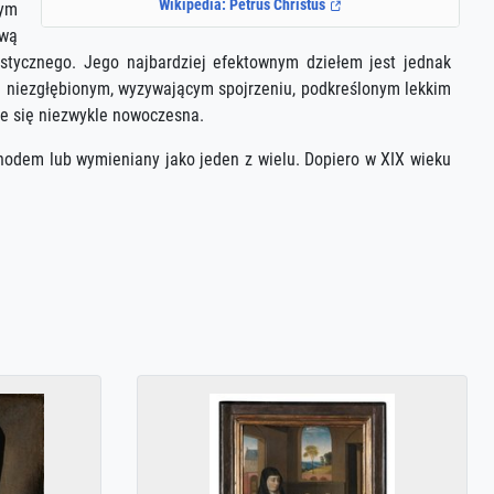
Wikipedia: Petrus Christus
nym
ową
istycznego. Jego najbardziej efektownym dziełem jest jednak
na niezgłębionym, wyzywającym spojrzeniu, podkreślonym lekkim
je się niezwykle nowoczesna.
chodem lub wymieniany jako jeden z wielu. Dopiero w XIX wieku
.