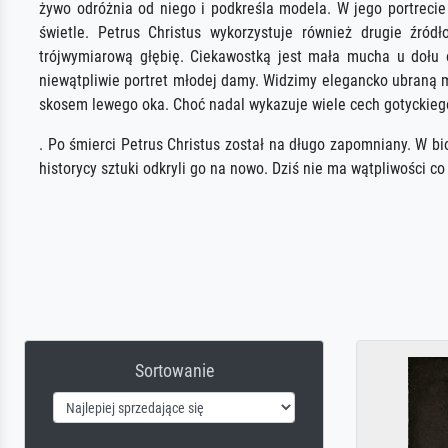
żywo odróżnia od niego i podkreśla modela. W jego portrecie
świetle. Petrus Christus wykorzystuje również drugie źród
trójwymiarową głębię. Ciekawostką jest mała mucha u dołu o
niewątpliwie portret młodej damy. Widzimy elegancko ubraną m
skosem lewego oka. Choć nadal wykazuje wiele cech gotyckiego
. Po śmierci Petrus Christus został na długo zapomniany. W b
historycy sztuki odkryli go na nowo. Dziś nie ma wątpliwości 
Sortowanie