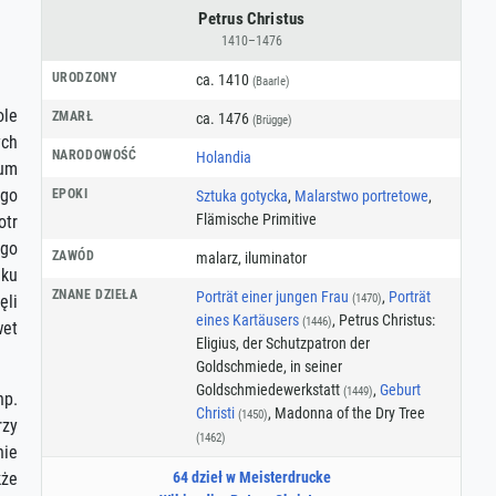
Petrus Christus
1410–1476
URODZONY
ca. 1410
(Baarle)
ole
ZMARŁ
ca. 1476
(Brügge)
ych
NARODOWOŚĆ
Holandia
rum
ego
EPOKI
Sztuka gotycka
,
Malarstwo portretowe
,
Flämische Primitive
otr
ego
ZAWÓD
malarz
,
iluminator
eku
ZNANE DZIEŁA
Porträt einer jungen Frau
,
Porträt
(1470)
ęli
eines Kartäusers
, Petrus Christus:
(1446)
wet
Eligius, der Schutzpatron der
Goldschmiede, in seiner
Goldschmiedewerkstatt
,
Geburt
(1449)
np.
Christi
, Madonna of the Dry Tree
(1450)
rzy
(1462)
nie
kże
64 dzieł w Meisterdrucke