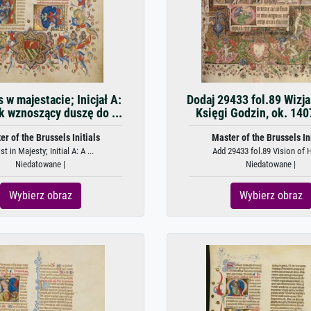
 w majestacie; Inicjał A:
Dodaj 29433 fol.89 Wizja 
k wznoszący duszę do ...
Księgi Godzin, ok. 1407
er of the Brussels Initials
Master of the Brussels Ini
st in Majesty; Initial A: A ...
Add 29433 fol.89 Vision of He
Niedatowane |
Niedatowane |
Wybierz obraz
Wybierz obraz