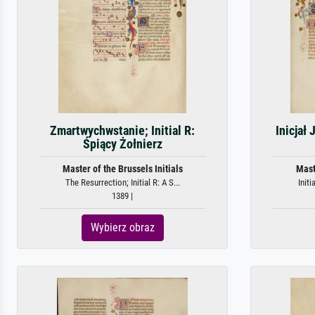
Zmartwychwstanie; Initial R:
Inicjał
Śpiący Żołnierz
Master of the Brussels Initials
Mast
The Resurrection; Initial R: A S...
Initi
1389 |
Wybierz obraz