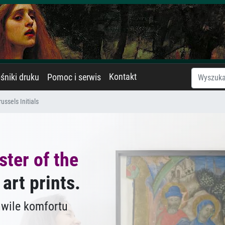
Kontakt
śniki druku
Pomoc i serwis
ussels Initials
ter of the
 art prints.
hwile komfortu