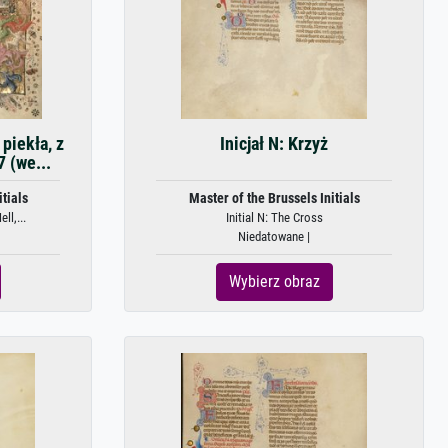
piekła, z
Inicjał N: Krzyż
 (we...
tials
Master of the Brussels Initials
ll,...
Initial N: The Cross
Niedatowane |
Wybierz obraz