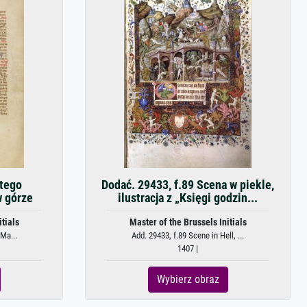
ętego
Dodać. 29433, f.89 Scena w piekle,
w górze
ilustracja z „Księgi godzin...
tials
Master of the Brussels Initials
 Ma...
Add. 29433, f.89 Scene in Hell, ...
1407 |
Wybierz obraz