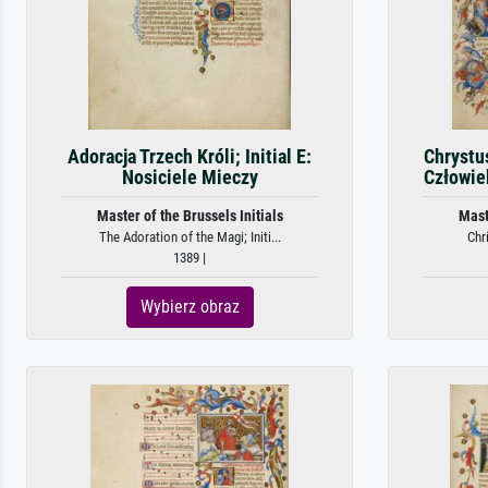
Adoracja Trzech Króli; Initial E:
Chrystus
Nosiciele Mieczy
Człowie
Master of the Brussels Initials
Mast
The Adoration of the Magi; Initi...
Chri
1389 |
Wybierz obraz