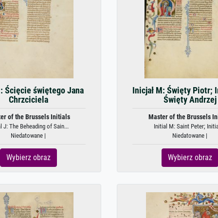
 J: Ścięcie świętego Jana
Inicjał M: Święty Piotr; I
Chrzciciela
Święty Andrzej
er of the Brussels Initials
Master of the Brussels Ini
al J: The Beheading of Sain...
Initial M: Saint Peter; Initial
Niedatowane |
Niedatowane |
Wybierz obraz
Wybierz obraz