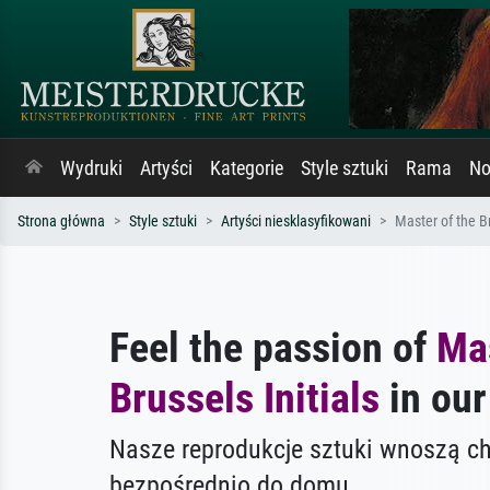
Wydruki
Artyści
Kategorie
Style sztuki
Rama
No
Strona główna
Style sztuki
Artyści niesklasyfikowani
Master of the Br
Feel the passion of
Mas
Brussels Initials
in our
Nasze reprodukcje sztuki wnoszą c
bezpośrednio do domu.