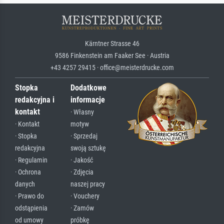
Kärntner Strasse 46
9586 Finkenstein am Faaker See · Austria
+43 4257 29415 · office@meisterdrucke.com
Stopka
Dodatkowe
redakcyjna i
informacje
kontakt
· Własny
· Kontakt
motyw
· Stopka
· Sprzedaj
redakcyjna
swoją sztukę
· Regulamin
· Jakość
· Ochrona
· Zdjęcia
danych
naszej pracy
· Prawo do
· Vouchery
odstąpienia
· Zamów
od umowy
próbkę