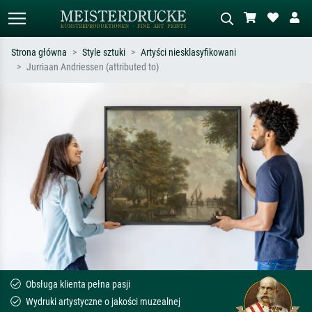
Strona główna
Style sztuki
Artyści niesklasyfikowani
Jurriaan Andriessen (attributed to)
Wyszukiwanie standardowe
Wyszukiwanie obrazów AI
Szukaj wg artysty, tytułu lub stylu – np.
Opisz scenę – np. zielona łąka,
Monet, Gwiaździsta noc,
abstrakcja z czerwienią, ciemny olej,
impresjonizm, fala Hokusaia, akt.
stojący akt obok drzewa.
Obsługa klienta pełna pasji
Wydruki artystyczne o jakości muzealnej