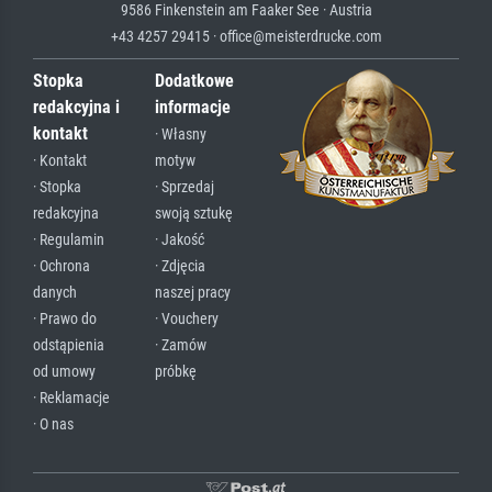
9586 Finkenstein am Faaker See · Austria
+43 4257 29415 · office@meisterdrucke.com
Stopka
Dodatkowe
redakcyjna i
informacje
kontakt
· Własny
· Kontakt
motyw
· Stopka
· Sprzedaj
redakcyjna
swoją sztukę
· Regulamin
· Jakość
· Ochrona
· Zdjęcia
danych
naszej pracy
· Prawo do
· Vouchery
odstąpienia
· Zamów
od umowy
próbkę
· Reklamacje
· O nas