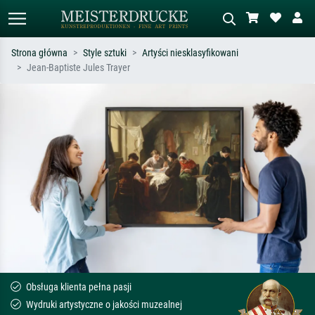
Strona główna
Style sztuki
Artyści niesklasyfikowani
Jean-Baptiste Jules Trayer
Wyszukiwanie standardowe
Wyszukiwanie obrazów AI
Szukaj wg artysty, tytułu lub stylu – np.
Opisz scenę – np. zielona łąka,
Monet, Gwiaździsta noc,
abstrakcja z czerwienią, ciemny olej,
impresjonizm, fala Hokusaia, akt.
stojący akt obok drzewa.
Obsługa klienta pełna pasji
Wydruki artystyczne o jakości muzealnej