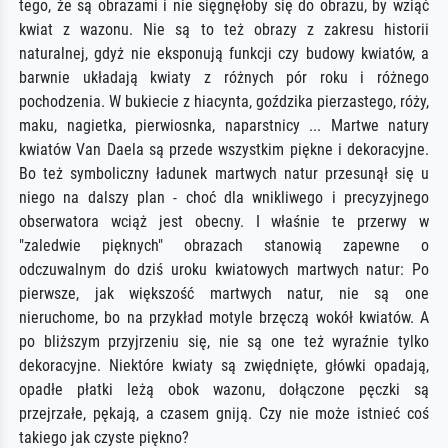
tego, że są obrazami i nie sięgnęłoby się do obrazu, by wziąć
kwiat z wazonu. Nie są to też obrazy z zakresu historii
naturalnej, gdyż nie eksponują funkcji czy budowy kwiatów, a
barwnie układają kwiaty z różnych pór roku i różnego
pochodzenia. W bukiecie z hiacynta, goździka pierzastego, róży,
maku, nagietka, pierwiosnka, naparstnicy ... Martwe natury
kwiatów Van Daela są przede wszystkim piękne i dekoracyjne.
Bo też symboliczny ładunek martwych natur przesunął się u
niego na dalszy plan - choć dla wnikliwego i precyzyjnego
obserwatora wciąż jest obecny. I właśnie te przerwy w
"zaledwie pięknych" obrazach stanowią zapewne o
odczuwalnym do dziś uroku kwiatowych martwych natur: Po
pierwsze, jak większość martwych natur, nie są one
nieruchome, bo na przykład motyle brzęczą wokół kwiatów. A
po bliższym przyjrzeniu się, nie są one też wyraźnie tylko
dekoracyjne. Niektóre kwiaty są zwiędnięte, główki opadają,
opadłe płatki leżą obok wazonu, dołączone pęczki są
przejrzałe, pękają, a czasem gniją. Czy nie może istnieć coś
takiego jak czyste piękno?