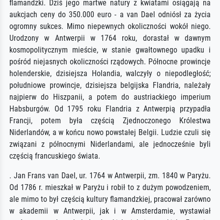
flamandzki. Dziś jego martwe natury z kwiatami osiągają na
aukcjach ceny do 350.000 euro - a van Dael odniósł za życia
ogromny sukces. Mimo niepewnych okoliczności wokół niego.
Urodzony w Antwerpii w 1764 roku, dorastał w dawnym
kosmopolitycznym mieście, w stanie gwałtownego upadku i
pośród niejasnych okoliczności rządowych. Północne prowincje
holenderskie, dzisiejsza Holandia, walczyły o niepodległość;
południowe prowincje, dzisiejsza belgijska Flandria, należały
najpierw do Hiszpanii, a potem do austriackiego imperium
Habsburgów. Od 1795 roku Flandria z Antwerpią przypadła
Francji, potem była częścią Zjednoczonego Królestwa
Niderlandów, a w końcu nowo powstałej Belgii. Ludzie czuli się
związani z północnymi Niderlandami, ale jednocześnie byli
częścią francuskiego świata.
. Jan Frans van Dael, ur. 1764 w Antwerpii, zm. 1840 w Paryżu.
Od 1786 r. mieszkał w Paryżu i robił to z dużym powodzeniem,
ale mimo to był częścią kultury flamandzkiej, pracował zarówno
w akademii w Antwerpii, jak i w Amsterdamie, wystawiał