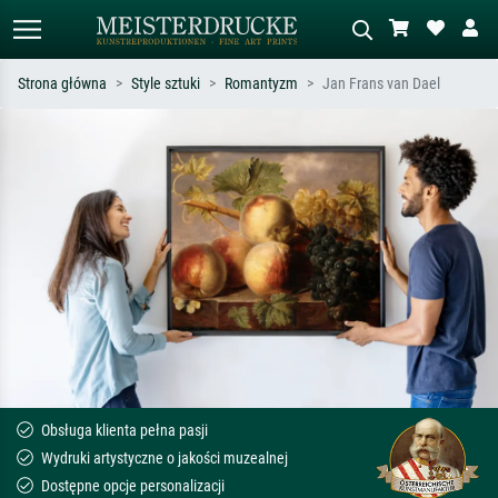
Strona główna
Style sztuki
Romantyzm
Jan Frans van Dael
Wyszukiwanie standardowe
Wyszukiwanie obrazów AI
Szukaj wg artysty, tytułu lub stylu – np.
Opisz scenę – np. zielona łąka,
Monet, Gwiaździsta noc,
abstrakcja z czerwienią, ciemny olej,
impresjonizm, fala Hokusaia, akt.
stojący akt obok drzewa.
Obsługa klienta pełna pasji
Wydruki artystyczne o jakości muzealnej
Dostępne opcje personalizacji