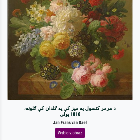
د مرمر کنسول په میز کې په ګلدان کې ګلونه،
1816 پولی
Jan Frans van Dael
Wybierz obraz