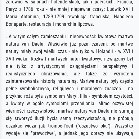
zarówno w salonach holenderskich, jak i paryskich. Francja,
Paryż z 1786 roku - nie mniej niepewne czasy: Ludwik XVI i
Maria Antonina, 1789-1799 rewolucja francuska, Napoleon
Bonaparte, restauracja i monarchia lipcowa.
. A w tym całym zamieszaniu i niepewności: kwiatowa martwa
natura van Daela. Właściwie już poza czasem, bo martwe
natury miały swój wielki czas - nie tylko w Holandii - w XVI i
XVII wieku. Rozkwit martwych natur kwiatowych związany był
nie tylko z artystycznymi osiągnięciami perspektywy i
realistycznego obrazowania, ale także ze wzrostem
zainteresowania historią naturalną. Martwe natury były często
pełne symbolicznych, religijnych i moralnych znaczeń - na
przykład róża była symbolem Maryi, lilia - symbolem czystości,
a kwiaty w ogóle symbolami przemijania. Mimo oczywistej
wierności rzeczywistości, martwe natury van Daela nie starają
się stworzyć iluzji bycia samą rzeczywistością, nie próbują
oszukać widza jak trompe-l'oeil ("oszustwo oka"): Wszystko
wydaje się "prawdziwe", a jednak jego obrazy nie ukrywają