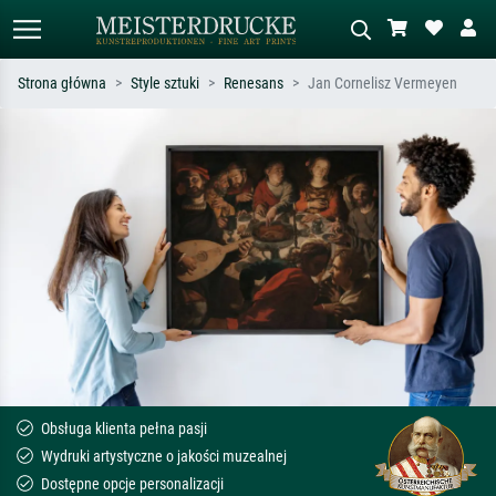
Strona główna
Style sztuki
Renesans
Jan Cornelisz Vermeyen
Wyszukiwanie standardowe
Wyszukiwanie obrazów AI
Szukaj wg artysty, tytułu lub stylu – np.
Opisz scenę – np. zielona łąka,
Monet, Gwiaździsta noc,
abstrakcja z czerwienią, ciemny olej,
impresjonizm, fala Hokusaia, akt.
stojący akt obok drzewa.
Obsługa klienta pełna pasji
Wydruki artystyczne o jakości muzealnej
Dostępne opcje personalizacji