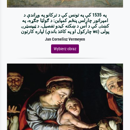
په 1535 کې په تونس کې د ترکانو په وړاندې د
امپراتور چارلس پنځم کمپاین: د ګولټا جګړه، په
کښتۍ کې د آس د ښکته کیدو تفصیل، د ټیپسټرۍ
لپاره کارتون (چارکول او په کاغذ باندې wc) پولی
Jan Cornelisz Vermeyen
Wybierz obraz