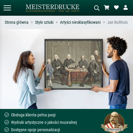
Strona główna
Style sztuki
Artyści niesklasyfikowani
Jan Bulthuis
Wyszukiwanie standardowe
Wyszukiwanie obrazów AI
Szukaj wg artysty, tytułu lub stylu – np.
Opisz scenę – np. zielona łąka,
Monet, Gwiaździsta noc,
abstrakcja z czerwienią, ciemny olej,
impresjonizm, fala Hokusaia, akt.
stojący akt obok drzewa.
Obsługa klienta pełna pasji
Wydruki artystyczne o jakości muzealnej
Dostępne opcje personalizacji