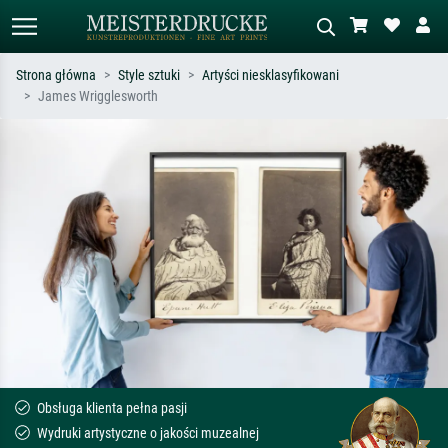
Strona główna
Style sztuki
Artyści niesklasyfikowani
James Wrigglesworth
Wyszukiwanie standardowe
Wyszukiwanie obrazów AI
Szukaj wg artysty, tytułu lub stylu – np.
Opisz scenę – np. zielona łąka,
Monet, Gwiaździsta noc,
abstrakcja z czerwienią, ciemny olej,
impresjonizm, fala Hokusaia, akt.
stojący akt obok drzewa.
Obsługa klienta pełna pasji
Wydruki artystyczne o jakości muzealnej