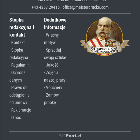
+43 4257 29415 · office@meisterdrucke.com
Stopka
Dodatkowe
redakcyjna i
informacje
kontakt
· Własny
· Kontakt
motyw
· Stopka
· Sprzedaj
redakcyjna
swoją sztukę
· Regulamin
· Jakość
· Ochrona
· Zdjęcia
danych
naszej pracy
· Prawo do
· Vouchery
odstąpienia
· Zamów
od umowy
próbkę
· Reklamacje
· O nas