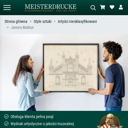
Strona główna
Style sztuki
Artyści niesklasyfikowani
James Malton
Wyszukiwanie standardowe
Wyszukiwanie obrazów AI
Szukaj wg artysty, tytułu lub stylu – np.
Opisz scenę – np. zielona łąka,
Monet, Gwiaździsta noc,
abstrakcja z czerwienią, ciemny olej,
impresjonizm, fala Hokusaia, akt.
stojący akt obok drzewa.
Obsługa klienta pełna pasji
Wydruki artystyczne o jakości muzealnej