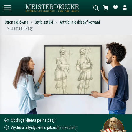
Strona główna
Style sztuki
Artyści niesklasyfikowani
James I Paty
Wyszukiwanie standardowe
Wyszukiwanie obrazów AI
Szukaj wg artysty, tytułu lub stylu – np.
Opisz scenę – np. zielona łąka,
Monet, Gwiaździsta noc,
abstrakcja z czerwienią, ciemny olej,
impresjonizm, fala Hokusaia, akt.
stojący akt obok drzewa.
Obsługa klienta pełna pasji
Wydruki artystyczne o jakości muzealnej