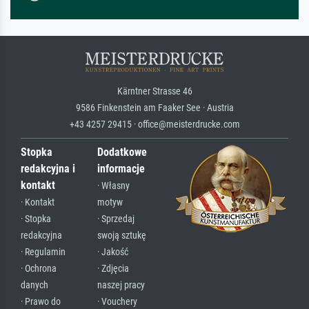
Kärntner Strasse 46
9586 Finkenstein am Faaker See · Austria
+43 4257 29415 · office@meisterdrucke.com
Stopka
Dodatkowe
redakcyjna i
informacje
kontakt
· Własny
· Kontakt
motyw
· Stopka
· Sprzedaj
redakcyjna
swoją sztukę
· Regulamin
· Jakość
· Ochrona
· Zdjęcia
danych
naszej pracy
· Prawo do
· Vouchery