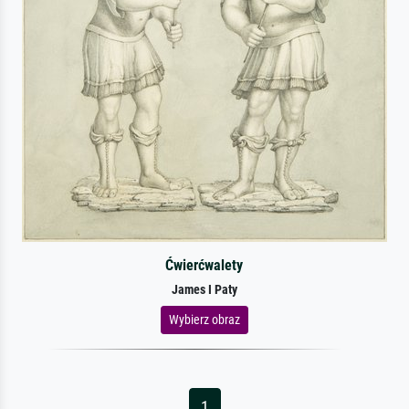
Ćwierćwalety
James I Paty
Wybierz obraz
1