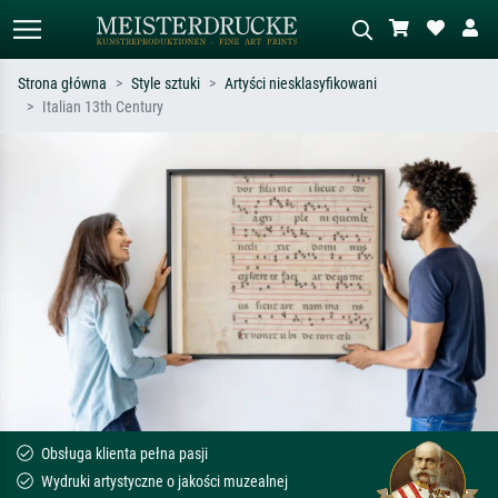
Strona główna
Style sztuki
Artyści niesklasyfikowani
Italian 13th Century
Wyszukiwanie standardowe
Wyszukiwanie obrazów AI
Szukaj wg artysty, tytułu lub stylu – np.
Opisz scenę – np. zielona łąka,
Monet, Gwiaździsta noc,
abstrakcja z czerwienią, ciemny olej,
impresjonizm, fala Hokusaia, akt.
stojący akt obok drzewa.
Obsługa klienta pełna pasji
Wydruki artystyczne o jakości muzealnej