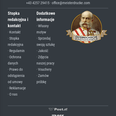
+43 4257 29415 · office@meisterdrucke.com
Stopka
Dodatkowe
redakcyjna i
informacje
kontakt
· Własny
· Kontakt
motyw
· Stopka
· Sprzedaj
redakcyjna
swoją sztukę
· Regulamin
· Jakość
· Ochrona
· Zdjęcia
danych
naszej pracy
· Prawo do
· Vouchery
odstąpienia
· Zamów
od umowy
próbkę
· Reklamacje
· O nas