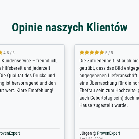
Opinie naszych Klientów
5 / 5
4.8 / 5
innerungsbuch mit der
Hervorragende Qualität. Man 
eines Großvaters aus dem 1.
vieles anpassen lassen, wie z
enötigte ich ein
Randentfernung, Farbe, Hellig
lles Bild. Das habe ich bei
Kontrast und Weiteres. Sehr 
nden. Bei der Auswahl der
Kontaktperson per Mail. Das B
-Qualität wurde ich sehr gut
Kunstdruck) wurde sehr gut ve
 beraten. Der Versand mit
sehr starke Papprolle mit Pla
ppe war perfekt. Ich bin sehr
und innen mit Papierknüllern 
und empfehle Sie gerne
Zwischenräumen gefüllt. Einzig
en ...
ovenExpert
Anonym
@
ProvenExpert