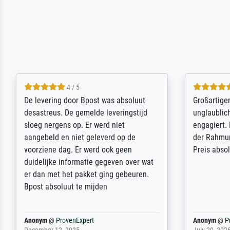
5 / 5
Sehr gute Qualität des Leinwanddrucks
Für ein Er
und des Rahmens! Unser Bild wurde
Feldpost m
sehr sorgfältig und sicher verpackt, so
Weltkrieg b
dass es unbeschadet bei uns ankam. Es
ausdrucksvo
wird nicht unser letzter Meisterdruck
Ihnen gefu
sein. Vielen Dank!
Fotopapier
am Telefon
stabiler Pa
zufrieden 
weiter. Viel
Reinhold,
@
ProvenExpert
Margot
@
Pr