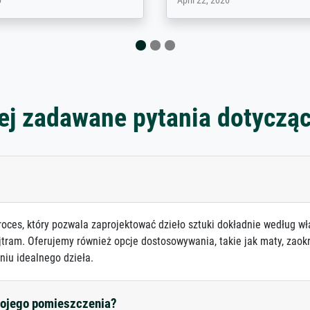
 2026
August 12, 2025
ej zadawane pytania dotyczą
roces, który pozwala zaprojektować dzieło sztuki dokładnie według wł
jtram. Oferujemy również opcje dostosowywania, takie jak maty, zaokr
niu idealnego dzieła.
mojego pomieszczenia?