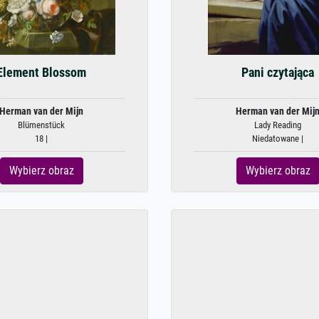
Element Blossom
Pani czytająca
Herman van der Mijn
Herman van der Mij
Blümenstück
Lady Reading
18 |
Niedatowane |
Wybierz obraz
Wybierz obraz