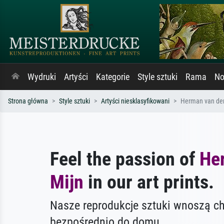
Wydruki
Artyści
Kategorie
Style sztuki
Rama
No
Strona główna
Style sztuki
Artyści niesklasyfikowani
Herman van der
Feel the passion of
He
Mijn
in our art prints.
Nasze reprodukcje sztuki wnoszą c
bezpośrednio do domu.