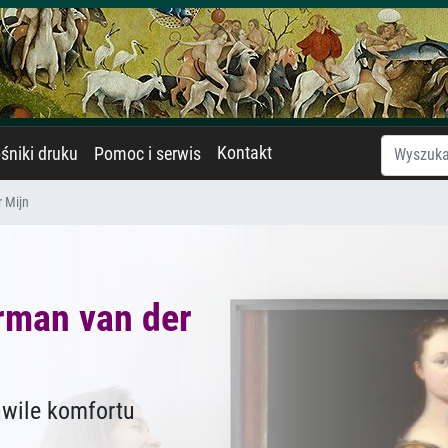
Kontakt
śniki druku
Pomoc i serwis
 Mijn
rman van der
hwile komfortu