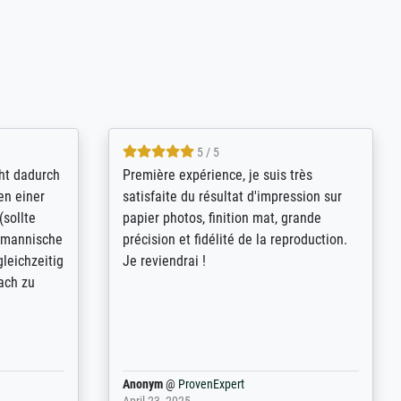
4.8 / 5
kann sich
Qualité absolument irréprochable.
.B.:
Extraordinaire diversité des thèmes
keit,
abordés et personnalisation des
freundliche
demandes (recadrage, réajustement des
ild (ein
couleurs). Relation clientèle parfaite.
rpackt -
Transport, réception sans aucun
stikdeckeln
problème. Merci à toute l'équipe ! Hervé
in den
 der P...
Anonym
@
ProvenExpert