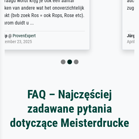
auch Geburtstag sein) doch nach zu Hause
zugestellt wurde.
Jürgen
@
ProvenExpert
April 22, 2026
FAQ – Najczęściej
zadawane pytania
dotyczące Meisterdrucke