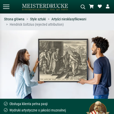
Strona główna
Style sztuki
Artyści niesklasyfikowani
Hendrick Goltzius (rejected attribution)
Wyszukiwanie standardowe
Wyszukiwanie obrazów AI
Szukaj wg artysty, tytułu lub stylu – np.
Opisz scenę – np. zielona łąka,
Monet, Gwiaździsta noc,
abstrakcja z czerwienią, ciemny olej,
impresjonizm, fala Hokusaia, akt.
stojący akt obok drzewa.
Obsługa klienta pełna pasji
Wydruki artystyczne o jakości muzealnej